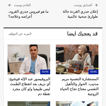
السابق بوست
القادم بوست
إعلان جدري القردة حالة
ما هو فيروس جدري القرود،
طوارئ صحية عالمية
أعراضه وعلاجه؟
قد يعجبك ايضا
المزيد عن المؤلف
NEWS
NEWS
المستشارة النفسية مريم
البروفيسور عبد الإله قوشيح:
مدنيب: الحوار والتأهيل
أي نزيف بعد انقطاع الطمث
النفسي مفتاح نجاح الحياة
ليس طبيعيا ولو كان مجرد
الزوجية
نقطة دم