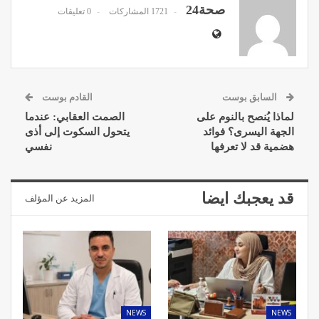
صحة24
1721 المشاركات
0 تعليقات
السابق بوست
القادم بوست
لماذا يُنصح بالنوم على
الصمت العقابي: عندما
الجهة اليسرى؟ فوائد
يتحول السكوت إلى أذى
هضمية قد لا تعرفها
نفسي
قد يعجبك ايضا
المزيد عن المؤلف
NEWS
NEWS