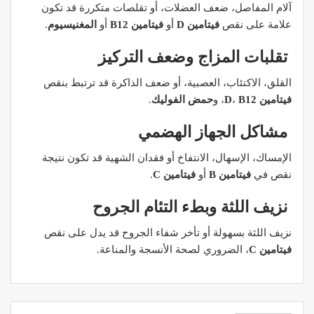
آلام المفاصل، ضعف العضلات، أو تقلصات متكررة قد تكون
علامة على نقص
فيتامين D
أو
فيتامين B12
أو
المغنيسيوم
.
تقلبات المزاج وضعف التركيز
القلق، الاكتئاب، العصبية، أو ضعف الذاكرة قد ترتبط بنقص
فيتامين D
B12
،
، و
حمض الفوليك
.
مشاكل الجهاز الهضمي
الإمساك، الإسهال، الانتفاخ أو فقدان الشهية قد تكون نتيجة
نقص في
فيتامين B
أو
فيتامين C
.
نزيف اللثة وبطء التئام الجروح
نزيف اللثة بسهولة أو تأخر شفاء الجروح قد يدل على نقص
فيتامين C
، الضروري لصحة الأنسجة والمناعة.