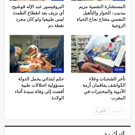
المستشارة النفسية مريم
البروفيسور عبد الإله قوشيح:
مدنيب: الحوار والتأهيل
أي نزيف بعد انقطاع الطمث
النفسي مفتاح نجاح الحياة
ليس طبيعيا ولو كان مجرد
الزوجية
نقطة دم
NEWS
NEWS
تأخر الشحنات وغلاء
حكم ابتدائي يحمل الدولة
الكواشف يفاقمان أزمة
مسؤولية اختلالات طبية
الأدوية والمختبرات في
أفضت إلى وفاة سيدة أثناء
المغرب
الولادة
السابق
التالي
اترك رد