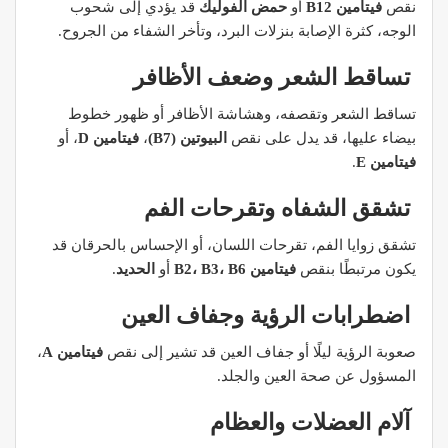
نقص
فيتامين B12
أو
حمض الفوليك
قد يؤدي إلى شحوب
الوجه، كثرة الإصابة بنزلات البرد، وتأخر الشفاء من الجروح.
تساقط الشعر وضعف الأظافر
تساقط الشعر وتقصفه، وهشاشة الأظافر أو ظهور خطوط
بيضاء عليها، قد يدل على نقص
البيوتين (B7)
،
فيتامين D
، أو
فيتامين E
.
تشقق الشفاه وتقرحات الفم
تشقق زوايا الفم، تقرحات اللسان، أو الإحساس بالحرقان قد
يكون مرتبطًا بنقص
فيتامين B2، B3، B6
أو
الحديد
.
اضطرابات الرؤية وجفاف العين
صعوبة الرؤية ليلًا أو جفاف العين قد تشير إلى نقص
فيتامين A
،
المسؤول عن صحة العين والجلد.
آلام العضلات والعظام