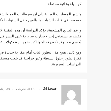
كوسيلة وقائية محتملة.
وتشير المعطيات الوبائية إلى أن سرطانات الفم والشفاه
خصوصاً في فئات الشباب والبالغين خلال السنوات الأخ
ورغم النتائج المشجعة، تؤكد الدراسة أن هذه التقنية 
مصحة الأخوين بالصويرة توف
وتجهيزات حديثة وجد مت
فقط، ما يستدعي إجراء تجارب سريرية على البشر قبل 
يُحسم بعد، وقد تكون فعاليتها أكبر ضمن بروتوكولات عل
ديسمبر 14, 2022
ومع ذلك، يفتح هذا التطور الباب أمام مقاربة جديدة في
فكرة تطوير حلول بسيطة وغير جراحية قد تلعب مستقبلاً د
الدراسات السريرية.
الدكتور مصطفى مودن يقدم ن
صحة24
1721 المشاركات
0 تعليقات
لمرضى السكري في رم
ديسمبر 12, 2022