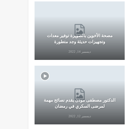
مصحة الأخوين بالصويرة توفير معدات
قرار جديد
وتجهيزات حديثة وجد متطورة
وال
ديسمبر 14, 2022
الدكتور مصطفى مودن يقدم نصائح مهمة
نصائح وإرش
لمرضى السكري في رمضان
التو
ديسمبر 12, 2022