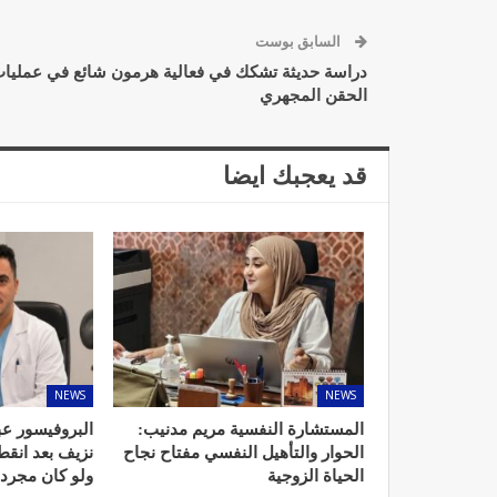
السابق بوست
دراسة حديثة تشكك في فعالية هرمون شائع في عمليا
الحقن المجهري
د. لحنش شراف: الاقتطاع من 
واستهداف مباشر للأطب
قد يعجبك ايضا
ديسمبر 11, 2022
تصحيح بعض الأفكار المغلوطة 
NEWS
NEWS
الإشعاعي
المستشارة النفسية مريم مدنيب:
البروفيسور عب
نوفمبر 17, 2022
الحوار والتأهيل النفسي مفتاح نجاح
نزيف بعد انق
الحياة الزوجية
ولو كان مجرد