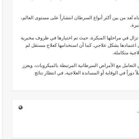
 تُعد من بين أكثر أنواع السرطان انتشاراً على مستوى العالم،
يرة.
لا تزال في مراحلها المبكرة، حيث تم اختبارها في ظروف مخبرية
ير معدات
قرار جديد يعيد تنظيم تعويضات الحراسة
طورة
والمداومة لمهنيي الصحة
اعتمادها بشكل علاجي. كما أن استخدامها كعلاج مستقل لم
اجية متكاملة.
أبريل 16, 2026
 التعامل مع الأمراض السرطانية المرتبطة بالميكروبات، ويعزز
وراً في الوقاية أو المساندة العلاجية، في انتظار نتائج
صائح مهمة
نصائح وإرشادات صحية هامة للحفاظ على
ضان
التوازن الغذائي خلال شهر…
مارس 23, 2024