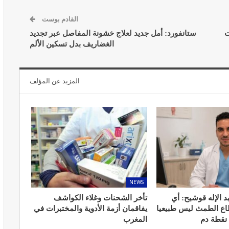
القادم بوست
ت
ستانفورد: أمل جديد لعلاج خشونة المفاصل عبر تجديد
الغضاريف بدل تسكين الألم
المبع حيف
النظام الغذائي والصحة: دور التغذية في
اء
تعزيز الصحة العامة
المزيد عن المؤلف
مارس 22, 2024
حول العلاج
تحذير من تناول المحليات الصناعية.. ترفع
NEWS
شعور القلق
د الإله قوشيح: أي
تأخر الشحنات وغلاء الكواشف
يونيو 5, 2023
طاع الطمث ليس طبيعيا
يفاقمان أزمة الأدوية والمختبرات في
 نقطة دم
المغرب