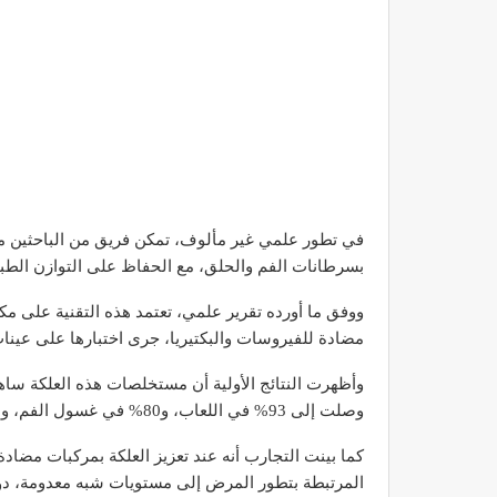
في تطور علمي غير مألوف، تمكن فريق من الباحثين من
بسرطانات الفم والحلق، مع الحفاظ على التوازن الطبيعي
ووفق ما أورده تقرير علمي، تعتمد هذه التقنية على م
مضادة للفيروسات والبكتيريا، جرى اختبارها على عي
وأظهرت النتائج الأولية أن مستخلصات هذه العلكة 
وصلت إلى 93% في اللعاب، و80% في غسول الفم، وهو الفيروس الذي يُعد من أبرز العوامل المرتبطة بسرطان الفم.
كما بينت التجارب أنه عند تعزيز العلكة بمركبات مضادة
المرتبطة بتطور المرض إلى مستويات شبه معدومة، دون ال