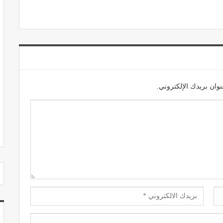
مصحة الجامعة بأكادير.. منشأة طبيـة بمعايير
استشفائية دولية
وان بريدك الإلكتروني.
ديسمبر 20, 2022