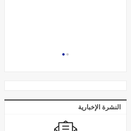
مصحة الجامعة بأكادير.. منشأة طبيـة بمعايير استشفائ
دولية
النشرة الإخبارية