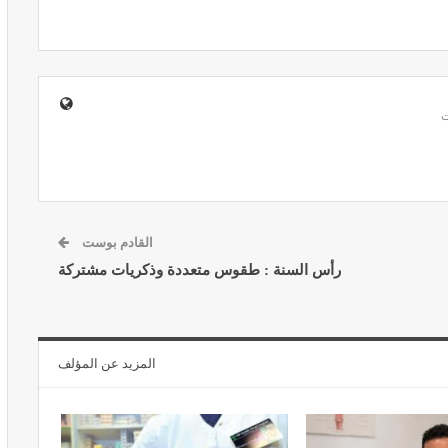
المبع حيف
النظام الغذائي والصحة: دور التغذية في
اء
تعزيز الصحة العامة
مارس 22, 2024
القادم بوست
رأس السنة : طقوس متعددة وذكريات مشتركة
حول العلاج
تحذير من تناول المحليات الصناعية.. ترفع
المزيد عن المؤلف
شعور القلق
يونيو 5, 2023