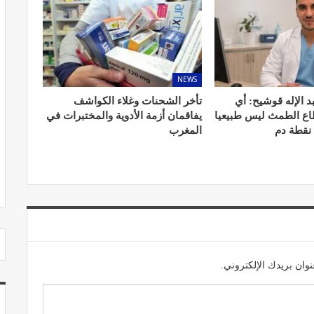
NEWS
مصحة الجامعة بأكادير.. منشأة طبيـة بمعايير
استشفائية دولية
د الإله قوشيح: أي
تأخر الشحنات وغلاء الكواشف
طاع الطمث ليس طبيعيا
يفاقمان أزمة الأدوية والمختبرات في
ديسمبر 20, 2022
 نقطة دم
المغرب
وان بريدك الإلكتروني.