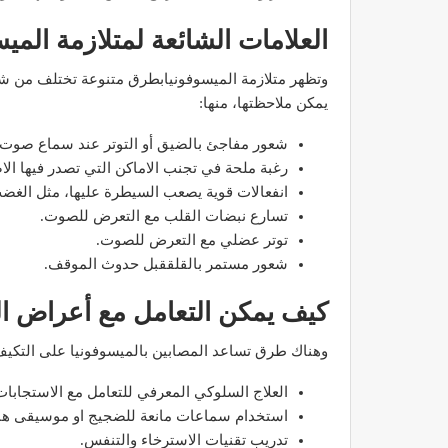
العلامات الشائعة لمتلازمة الميس
وتظهر متلازمة الميسوفونيابطرق متنوعة تختلف من ش
يمكن ملاحظتها، منها:
مصحة الأخوين بالصويرة توف
شعور مفاجئ بالضيق أو التوتر عند سماع صوت 
وتجهيزات حديثة وجد مت
رغبة ملحة في تجنب الاماكن التي تصدر فيها ال
ديسمبر 14, 2022
انفعالات قوية يصعب السيطرة عليها، مثل الغضب 
تسارع نبضات القلب مع التعرض للصوت.
توتر عضلي مع التعرض للصوت.
شعور مستمر بالقلققبل حدوث الموقف.
كيف يمكن التعامل مع أعراض ال
الدكتور مصطفى مودن يقدم ن
وهناك طرق تساعد المصابين بالميسوفونيا على التكيف 
لمرضى السكري في رم
العلاج السلوكي المعرفي للتعامل مع الاستجابات ا
ديسمبر 12, 2022
استخدام سماعات مانعة للضجيج او موسيقى هاد
تدريب تقنيات الاسترخاء والتنفس.