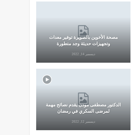
مصحة الأخوين بالصويرة توفير معدات
قرار جديد
وتجهيزات حديثة وجد متطورة
وال
ديسمبر 14, 2022
الدكتور مصطفى مودن يقدم نصائح مهمة
نصائح وإرش
لمرضى السكري في رمضان
التو
ديسمبر 12, 2022