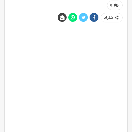
0
شارك