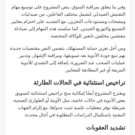
وفي ما يتعلق بمراقبة السوق، ينص المشروع على توسيع مهام
التفتيش الصيدلي لتشمل مختلف الفاعلين، من صيدليات
ومصحات ومستودعات التخزين، مع التشديد على احترام معايير
التصنيع والتوزيع الجيدين. كما ستُسند هذه المهام إلى صيادلة
مفتشين محلفين تابعين للوكالة المختصة.
ومن أجل تعزيز حماية المستهلك، يتضمن النص مقتضيات جديدة
تهم تتبع جودة الأدوية بعد تسويقها، ومراقبة الإشهار، وتدبير
عمليات السحب عند الضرورة، إضافة إلى التصدي للأدوية
المزيفة أو غير المطابقة للمعايير.
تراخيص استثنائية في الحالات الطارئة
ويقترح المشروع أيضًا إمكانية منح تراخيص استثنائية لتسويق
بعض الأدوية في حالات خاصة، مثل الأوبئة أو الطوارئ الصحية،
شريطة توفر معطيات علمية تثبت جدواها، مع إلزام الجهات
المعنية باستكمال الدراسات المطلوبة في آجال محددة.
تشديد العقوبات