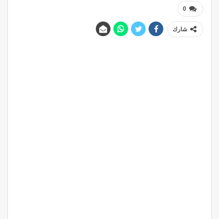
0
شارك