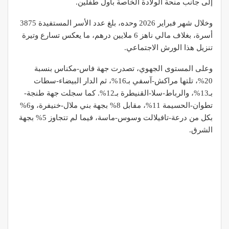
إلى جانب منحة الولادة الخاصة بأول طفلين.
وخلال شهر فبراير 2026 وحده، بلغ عدد الأسر المستفيدة 3875
أسرة، بغلاف مالي ناهز 6 ملايين درهم، ما يعكس تسارع وتيرة
تنزيل هذا الورش الاجتماعي.
وعلى المستوى الجهوي، تصدرت جهة فاس-مكناس بنسبة
20%، تلتها مراكش-آسفي بـ16%، ثم الدار البيضاء-سطات
بـ13%، والرباط-سلا-القنيطرة بـ12%. كما سجلت جهة طنجة-
تطوان-الحسيمة 11%، مقابل 8% بجهة بني ملال-خنيفرة، و6%
بكل من درعة-تافيلالت وسوس-ماسة، فيما لم تتجاوز 5% بجهة
الشرق.