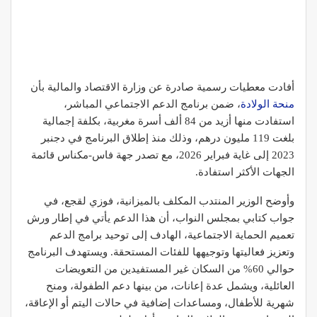
أفادت معطيات رسمية صادرة عن وزارة الاقتصاد والمالية بأن
منحة الولادة
، ضمن برنامج الدعم الاجتماعي المباشر،
استفادت منها أزيد من 84 ألف أسرة مغربية، بكلفة إجمالية
بلغت 119 مليون درهم، وذلك منذ إطلاق البرنامج في دجنبر
2023 إلى غاية فبراير 2026، مع تصدر جهة فاس-مكناس قائمة
الجهات الأكثر استفادة.
وأوضح الوزير المنتدب المكلف بالميزانية، فوزي لقجع، في
جواب كتابي بمجلس النواب، أن هذا الدعم يأتي في إطار ورش
تعميم الحماية الاجتماعية، الهادف إلى توحيد برامج الدعم
وتعزيز فعاليتها وتوجيهها للفئات المستحقة. ويستهدف البرنامج
حوالي 60% من السكان غير المستفيدين من التعويضات
العائلية، ويشمل عدة إعانات، من بينها دعم الطفولة، ومنح
شهرية للأطفال، ومساعدات إضافية في حالات اليتم أو الإعاقة،