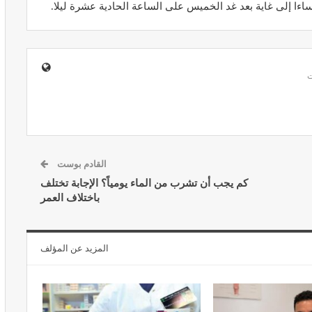
ساءا إلى غاية بعد غد الخميس على الساعة الحادية عشرة ليلا.
ير معدات
قرار جديد يعيد تنظيم تعويضات الحراسة
طورة
والمداومة لمهنيي الصحة
أبريل 16, 2026
القادم بوست
كم يجب أن تشرب من الماء يومياً؟ الإجابة تختلف
باختلاف العمر
صائح مهمة
نصائح وإرشادات صحية هامة للحفاظ على
المزيد عن المؤلف
ضان
التوازن الغذائي خلال شهر…
مارس 23, 2024