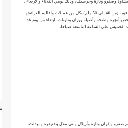
وتابع المصدر ذاته أنه ي توقع تسجيل تساقطات مطرية قوية (من 40 إلى 50 ملم) بكل من عمالات وأقاليم العرائش
أنجرة وطنجة وأصيلة ووزان وتاونات، ابتداء من يوم غد
 غد الخميس على الساعة التاسعة صباحا.
م صفرو وإفران وتازة وأزيلال وبني ملال وخنيفرة وميدلت،