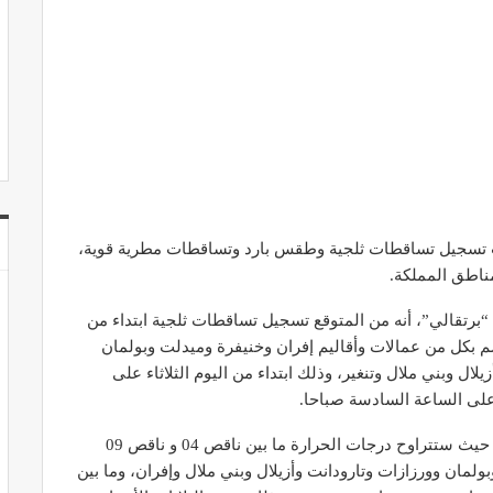
رتقب تسجيل تساقطات ثلجية وطقس بارد وتساقطات مطرية قوية،
مناطق المملكة.
برتقالي”، أنه من المتوقع تسجيل تساقطات ثلجية ابتداء من
ات 1400 متر، تتراوح مقاييسها ما بين 10 و 20 سم بكل من عمالات وأقاليم إفران وخنيفرة وميدلت وبولمان
ما بين 05 و 10 سم بكل من أزيلال وبني ملال وتنغير، وذلك ابتداء من اليوم الثلاثاء على
 على الساعة السادسة صباحا.
وأضافت المديرية أنه من المرتقب تسجيل طقس بارد، حيث ستتراوح درجات الحرارة ما بين ناقص 04 و ناقص 09
لمان وورزازات وتارودانت وأزيلال وبني ملال وإفران، وما بين