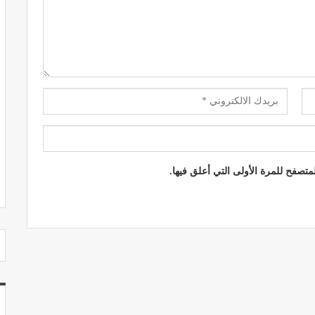
مصحة الجامعة بأكادير.. منشأة طبيـة بمعايير
استشفائية دولية
ديسمبر 20, 2022
تصفح للمرة الأولى التي أعلق فيها.