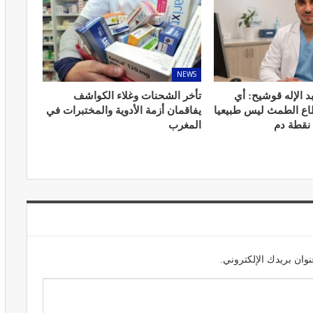
NEWS
المبع حيف
النظام الغذائي والصحة: دور التغذية في
د الإله قوشيح: أي
تأخر الشحنات وغلاء الكواشف
اء
تعزيز الصحة العامة
طاع الطمث ليس طبيعيا
يفاقمان أزمة الأدوية والمختبرات في
 نقطة دم
المغرب
مارس 22, 2024
حول العلاج
تحذير من تناول المحليات الصناعية.. ترفع
شعور القلق
وان بريدك الإلكتروني.
يونيو 5, 2023