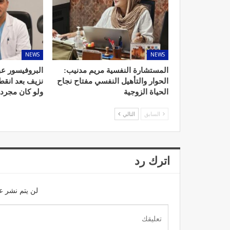
NEWS
NEWS
د. لحنش شراف: الاقتطاع من 
المستشارة النفسية مريم مدنيب:
البروفيسور عب
واستهداف مباشر للأطب
الحوار والتأهيل النفسي مفتاح نجاح
نزيف بعد انق
الحياة الزوجية
ولو كان مجرد
ديسمبر 11, 2022
السابق
التالي
اترك رد
تصحيح بعض الأفكار المغلوطة 
الإشعاعي
لن يتم نشر عن
نوفمبر 17, 2022