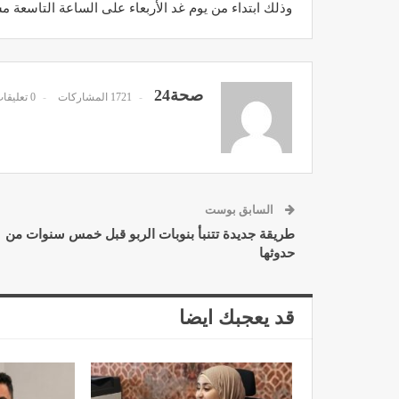
وذلك ابتداء من يوم غد الأربعاء على الساعة التاسعة م
صحة24
1721 المشاركات
0 تعليقات
مصحة الأخوين بالصويرة توف
وتجهيزات حديثة وجد مت
ديسمبر 14, 2022
السابق بوست
طريقة جديدة تتنبأ بنوبات الربو قبل خمس سنوات من
حدوثها
الدكتور مصطفى مودن يقدم ن
قد يعجبك ايضا
لمرضى السكري في رم
ديسمبر 12, 2022