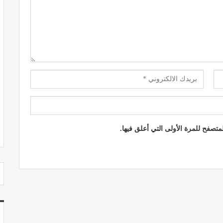
مصحة الجامعة بأكادير.. منشأة طبيـة بمعايير
استشفائية دولية
ديسمبر 20, 2022
تصفح للمرة الأولى التي أعلق فيها.