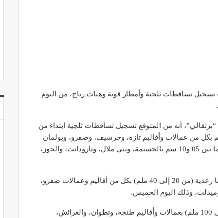
قب تسجيل تساقطات ثلجية وأمطار قوية وهبات رياح، من اليوم
برتقالي”، أنه من المتوقع تسجيل تساقطات ثلجية ابتداء من
ت 1600 متر، تتراوح مقاييسها ما بين 15 و30 سم بكل من عمالات وأقاليم تازة، وجرسيف، وصفرو، وبولمان
وميدلت، وما بين 10 و15 سم بكل من إفران وأزيلال، وما بين 05 و10 سم بالحسيمة، وبني ملال، وتارودانت، والحوز،
وأضافت أنه من المرتقب أيضا تسجيل أمطار قوية أحيانا رعدية (من 20 إلى 40 ملم) بكل من أقاليم وعمالات صفرو،
 وميدلت، وذلك اليوم الخميس.
كما ي توقع تسجيل أمطار قوية أحيانا رعدية (من 70 إلى 100 ملم) بعمالات وأقاليم طنجة، وتطوان، والعرائش،