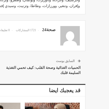
وجرسيف، وجرادة، وتاوريرت، وبولمان، وصفرو، وبركان
وإفران، وتنغير، وورزازات، وطاطا، وتزنيت، وسيدي إف
صحة24
مصحة الأخوين بالصويرة توف
1721 المشاركات
0 تعليقات
وتجهيزات حديثة وجد مت
ديسمبر 14, 2022
السابق بوست
الحميات الغذائية وصحة القلب: كيف تحمي التغذية
السليمة قلبك
الدكتور مصطفى مودن يقدم ن
قد يعجبك ايضا
لمرضى السكري في رم
ديسمبر 12, 2022