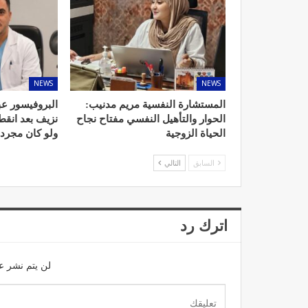
NEWS
NEWS
د. لحنش شراف: الاقتطاع من 
واستهداف مباشر للأطب
المستشارة النفسية مريم مدنيب:
البروفيسور عب
الحوار والتأهيل النفسي مفتاح نجاح
نزيف بعد انق
ديسمبر 11, 2022
الحياة الزوجية
ولو كان مجرد
السابق
التالي
اترك رد
تصحيح بعض الأفكار المغلوطة 
الإشعاعي
لن يتم نشر عن
نوفمبر 17, 2022