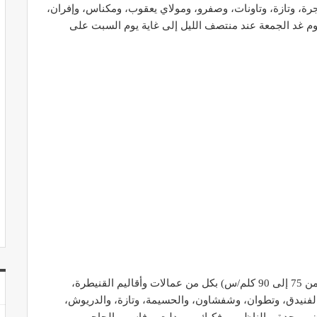
ة، وتازة، وتاونات، وصفرو، ومولاي يعقوب، ومكناس، وإفران،
يوم غد الجمعة عند منتصف الليل إلى غاية يوم السبت على
وسجلت المديرية أنه يرتقب كذلك تسجيل هبات رياح (من 75 إلى 90 كلم/س) بكل من عمالات وأقاليم القنيطرة،
لفنيدق، وتطوان، وشفشاون، والحسيمة، وتازة، والدريوش،