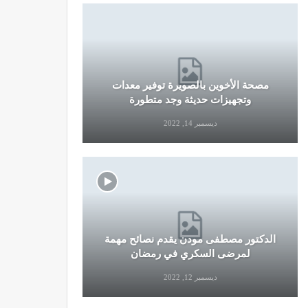
مصحة الأخوين بالصويرة توفير معدات
قرار جديد
وتجهيزات حديثة وجد متطورة
وال
ديسمبر 14, 2022
الدكتور مصطفى مودن يقدم نصائح مهمة
نصائح وإرش
لمرضى السكري في رمضان
التو
ديسمبر 12, 2022