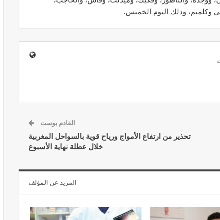
، ووجدة، والناظور، وفكيك، وميدلت، وفاس، والحاجب،
ني وكلميم، وذلك اليوم الخميس.
ير معدات
قرار جديد يعيد تنظيم تعويضات الحراسة
طورة
والمداومة لمهنيي الصحة
أبريل 16, 2026
القادم بوست
تحذير من ارتفاع الأمواج ورياح قوية بالسواحل المغربية
خلال عطلة نهاية الأسبوع
صائح مهمة
نصائح وإرشادات صحية هامة للحفاظ على
ضان
التوازن الغذائي خلال شهر…
المزيد عن المؤلف
مارس 23, 2024