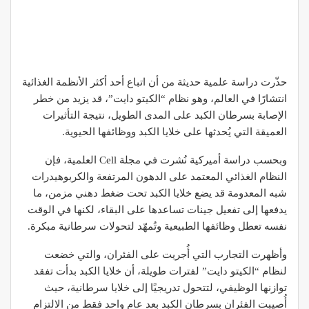
حذّرت دراسة علمية حديثة من أن اتباع أحد أكثر الأنظمة الغذائية
انتشارًا في العالم، وهو نظام “الكيتو دايت”، قد يزيد من خطر
الإصابة بسرطان الكبد على المدى الطويل، نتيجة التأثيرات
العميقة التي يُحدثها على خلايا الكبد ووظائفها الحيوية.
وبحسب دراسة أميركية نُشرت في مجلة Cell العلمية، فإن
النظام الغذائي المعتمد على الدهون المرتفعة والكربوهيدرات
شبه المعدومة قد يضع خلايا الكبد تحت ضغط دهني مزمن، ما
يدفعها إلى تفعيل جينات تساعدها على البقاء، لكنها في الوقت
نفسه تعطل وظائفها الطبيعية وتُمهّد لتحولات سرطانية مبكرة.
وأظهرت التجارب التي أُجريت على الفئران، والتي خضعت
لنظام “الكيتو دايت” لفترات طويلة، أن خلايا الكبد بدأت تفقد
توازنها الوظيفي، لتتحول تدريجيًا إلى خلايا سرطانية، حيث
أُصيبت الفئران بسرطان الكبد بعد عام واحد فقط من الالتزام