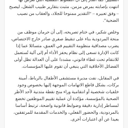
انتهت بإصابته بمرض مزمن، مثبت بتقارير طبيب الشغل، ليصبح
– وفق تعبيره – “التقدير ممنوحا للجلاد، والعقاب من نصيب
الضحية”.
وخلص شكير، في ختام تصريحه، إلى أن حرمان موظف من
منحة المردودية بناء على تنقيط صفري صادر خارج الاختصاص،
يضرب مصداقية منظومة التقييم في العمق، متسائلا عما إذا
كانت الإدارة تسعى إلى نظام يحفز الأداء أم إلى آلية تُستعمل
للانتقام تحت غطاء قانوني، مشددا على أن العدالة تظل أولى
الفضائل الأخلاقية التي ينبغي أن تقوم عليها المؤسسات.
في المقابل، نفت مديرة مستشفى الأطفال بالرباط، أمينة
بركات، بشكل قاطع الاتهامات الموجهة إليها بخصوص وجود
خلفيات شخصية أو انتقامية وراء منح نقطة متدنية لأحد الأطر
الصحية بالمؤسسة، مؤكدة أن عملية تقييم الموظفين تخضع
لمساطر إدارية دقيقة وضوابط قانونية واضحة، ترتبط أساسا
بالمردودية، والحضور الفعلي، والخدمات المقدمة للمرتفقين،
بعيدا عن أي اعتبارات أخرى.