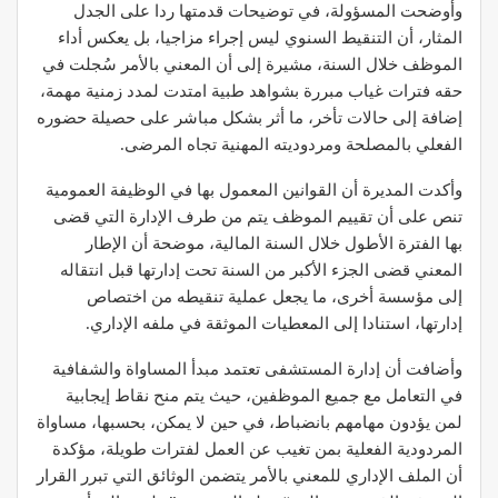
وأوضحت المسؤولة، في توضيحات قدمتها ردا على الجدل
المثار، أن التنقيط السنوي ليس إجراء مزاجيا، بل يعكس أداء
الموظف خلال السنة، مشيرة إلى أن المعني بالأمر سُجلت في
حقه فترات غياب مبررة بشواهد طبية امتدت لمدد زمنية مهمة،
إضافة إلى حالات تأخر، ما أثر بشكل مباشر على حصيلة حضوره
الفعلي بالمصلحة ومردوديته المهنية تجاه المرضى.
وأكدت المديرة أن القوانين المعمول بها في الوظيفة العمومية
تنص على أن تقييم الموظف يتم من طرف الإدارة التي قضى
بها الفترة الأطول خلال السنة المالية، موضحة أن الإطار
المعني قضى الجزء الأكبر من السنة تحت إدارتها قبل انتقاله
إلى مؤسسة أخرى، ما يجعل عملية تنقيطه من اختصاص
إدارتها، استنادا إلى المعطيات الموثقة في ملفه الإداري.
وأضافت أن إدارة المستشفى تعتمد مبدأ المساواة والشفافية
في التعامل مع جميع الموظفين، حيث يتم منح نقاط إيجابية
لمن يؤدون مهامهم بانضباط، في حين لا يمكن، بحسبها، مساواة
المردودية الفعلية بمن تغيب عن العمل لفترات طويلة، مؤكدة
أن الملف الإداري للمعني بالأمر يتضمن الوثائق التي تبرر القرار