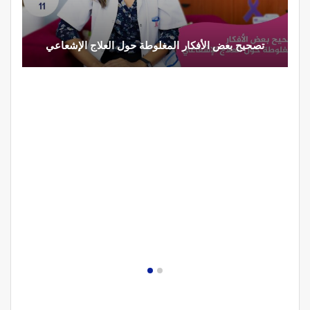
لعلاج الإشعاعي
تحذير من تناول المحليات الصناعية.. ترفع 
مصحة الجامعة بأكادير.. منشأة طبيـة بمعايي
دولية