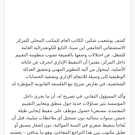
كشف بوشعيب شكير، الكاتب العام للمكتب المحلي للمركز
الاستشفائي الجامعي ابن سينا، التابع للكونفدرالية العامة
للشغل، عن اختلالات وصفها بالعميقة تشوب منظومة التقييم
داخل المركز، معتبرا أن التنقيط الإداري انحرف عن غاياته
الأصلية، ليتحول من آلية للتطوير المهني وتحقيق العدالة
الوظيفية إلى وسيلة للانتقام الإداري وتصفية الحسابات
الشخصية، في تعارض صريح مع الفلسفة القانونية المؤطرة له.
وأكد المسؤول النقابي، في تصريح له، أن ما يجري داخل
المؤسسة يثير تساؤلات جدية حول منطق ومعايير التقييم
المعتمدة، مستغربا حصول موظف على تنقيط إيجابي طيلة
خمس سنوات متتالية دون تسجيل أي ملاحظات سلبية، قبل أن
يُفاجأ بتنقيط صفري في السنة الموالية، دون إشعار مسبق أو
تعليل مكتوب يبرر هذا التراجع المفاجئ، وهو ما يتنافى – بحسبه