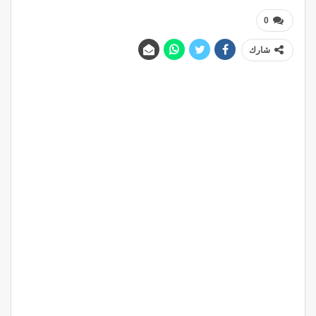
0
شارك