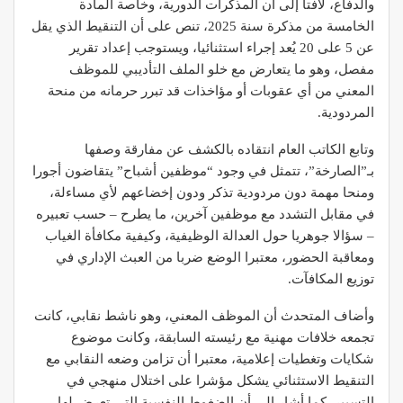
والدفاع، لافتا إلى أن المذكرات الدورية، وخاصة المادة
الخامسة من مذكرة سنة 2025، تنص على أن التنقيط الذي يقل
عن 5 على 20 يُعد إجراء استثنائيا، ويستوجب إعداد تقرير
مفصل، وهو ما يتعارض مع خلو الملف التأديبي للموظف
المعني من أي عقوبات أو مؤاخذات قد تبرر حرمانه من منحة
المردودية.
وتابع الكاتب العام انتقاده بالكشف عن مفارقة وصفها
بـ”الصارخة”، تتمثل في وجود “موظفين أشباح” يتقاضون أجورا
ومنحا مهمة دون مردودية تذكر ودون إخضاعهم لأي مساءلة،
في مقابل التشدد مع موظفين آخرين، ما يطرح – حسب تعبيره
– سؤالا جوهريا حول العدالة الوظيفية، وكيفية مكافأة الغياب
ومعاقبة الحضور، معتبرا الوضع ضربا من العبث الإداري في
توزيع المكافآت.
وأضاف المتحدث أن الموظف المعني، وهو ناشط نقابي، كانت
تجمعه خلافات مهنية مع رئيسته السابقة، وكانت موضوع
شكايات وتغطيات إعلامية، معتبرا أن تزامن وضعه النقابي مع
التنقيط الاستثنائي يشكل مؤشرا على اختلال منهجي في
التسيير. كما أشار إلى أن الضغوط النفسية التي تعرض لها