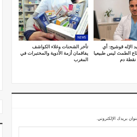
NEWS
مصحة الجامعة بأكادير.. منشأة طبيـة بمعايير
استشفائية دولية
د الإله قوشيح: أي
تأخر الشحنات وغلاء الكواشف
طاع الطمث ليس طبيعيا
يفاقمان أزمة الأدوية والمختبرات في
ديسمبر 20, 2022
 نقطة دم
المغرب
وان بريدك الإلكتروني.