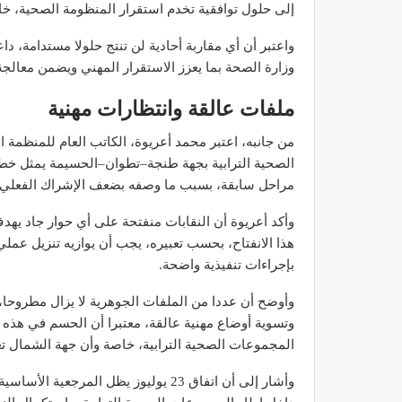
إلى حلول توافقية تخدم استقرار المنظومة الصحية، 
واعتبر أن أي مقاربة أحادية لن تنتج حلولا مستدامة،
وزارة الصحة بما يعزز الاستقرار المهني ويضمن معالجة
ملفات عالقة وانتظارات مهنية
مصحة الأخوين بالصويرة توف
وتجهيزات حديثة وجد مت
من جانبه، اعتبر محمد أعريوة، الكاتب العام للمنظمة
ديسمبر 14, 2022
الصحية الترابية بجهة طنجة–تطوان–الحسيمة يمثل خطوة
مراحل سابقة، بسبب ما وصفه بضعف الإشراك الفعلي لل
وأكد أعريوة أن النقابات منفتحة على أي حوار جاد ي
هذا الانفتاح، بحسب تعبيره، يجب أن يوازيه تنزيل عمل
بإجراءات تنفيذية واضحة.
وأوضح أن عددا من الملفات الجوهرية لا يزال مطروحا، 
الدكتور مصطفى مودن يقدم ن
وتسوية أوضاع مهنية عالقة، معتبرا أن الحسم في هذه 
لمرضى السكري في رم
المجموعات الصحية الترابية، خاصة وأن جهة الشمال تع
ديسمبر 12, 2022
وأشار إلى أن اتفاق 23 يوليوز يظل الم