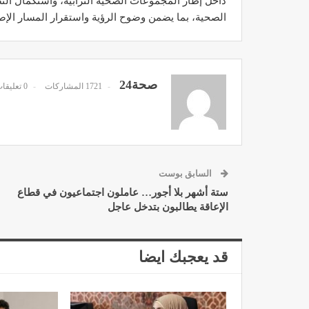
داخل إطار المجموعات الصحية الترابية، واستكمال النص
الصحية، بما يضمن وضوح الرؤية واستقرار المسار الإص
صحة24
د. لحنش شراف: الاقتطاع من 
1721 المشاركات
0 تعليقات
واستهداف مباشر للأطب
ديسمبر 11, 2022
السابق بوست
ستة أشهر بلا أجور… عاملون اجتماعيون في قطاع
الإعاقة يطالبون بتدخل عاجل
تصحيح بعض الأفكار المغلوطة 
الإشعاعي
قد يعجبك ايضا
نوفمبر 17, 2022