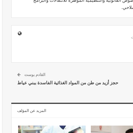
وص القانونية والتنظيمية المؤطرة للانتقالات والبرامج
لاحي.
المبع حيف
النظام الغذائي والصحة: دور التغذية في
اء
تعزيز الصحة العامة
مارس 22, 2024
القادم بوست
حجز أزيد من طن من المواد الغذائية الفاسدة ببني عياط
حول العلاج
تحذير من تناول المحليات الصناعية.. ترفع
شعور القلق
المزيد عن المؤلف
يونيو 5, 2023