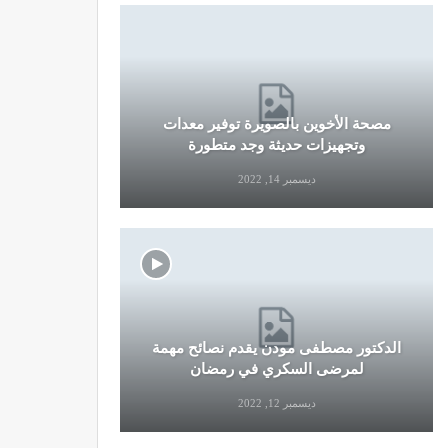
مصحة الأخوين بالصويرة توفير معدات
قرار جديد
وتجهيزات حديثة وجد متطورة
وال
ديسمبر 14, 2022
الدكتور مصطفى مودن يقدم نصائح مهمة
نصائح وإرش
لمرضى السكري في رمضان
التو
ديسمبر 12, 2022