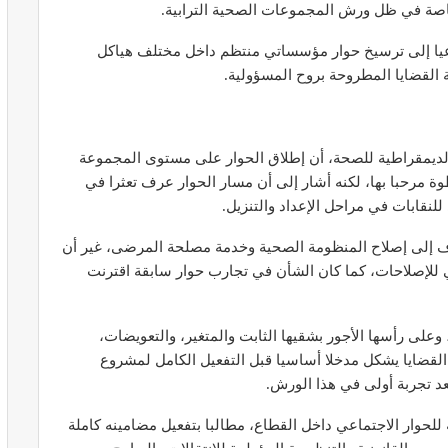
خاصة في ظل ورش المجموعات الصحية الترابية.
 داعيا إلى ترسيخ حوار مؤسساتي منتظم داخل مختلف هياكل
 القضايا المطروحة بروح المسؤولية.
ير معدات
قرار جديد يعيد تنظيم تعويضات الحراسة
طورة
والمداومة لمهنيي الصحة
 الديمقراطية للصحة، أن إطلاق الحوار على مستوى المجموعة
أبريل 16, 2026
 مرحبا بها، لكنه أشار إلى أن مسار الحوار عرف تعثرا في
نقابات في مراحل الإعداد والتنزيل.
هدف إلى إصلاح المنظومة الصحية وخدمة مصلحة المرضى، غير أن
ي للإصلاحات، كما كان الشأن في تجارب حوار سابقة اقترنت
وعلى رأسها الأجور بشقيها الثابت والمتغير، والتعويضات،
صائح مهمة
نصائح وإرشادات صحية هامة للحفاظ على
القضايا يشكل مدخلا أساسيا قبل التفعيل الكامل لمشروع
ضان
التوازن الغذائي خلال شهر…
د تجربة أولى في هذا الورش.
مارس 23, 2024
رجعية الأساسية للحوار الاجتماعي داخل القطاع، مطالبا بتفعيل مضامينه كاملة