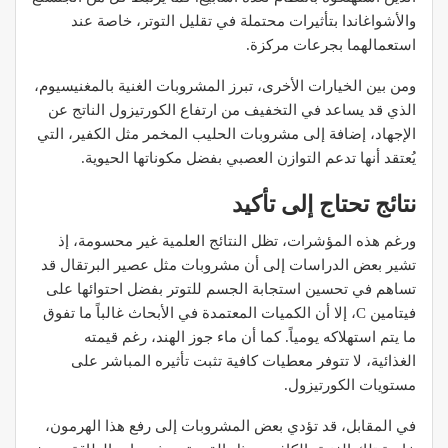
والأشواغاندا بتأثيرات محتملة في تقليل التوتر، خاصة عند
استعمالهما بجرعات مركزة.
ومن بين الخيارات الأخرى، تبرز المشروبات الغنية بالمغنيسيوم،
الذي قد يساعد في التخفيف من ارتفاع الكورتيزول الناتج عن
الإجهاد، إضافة إلى مشروبات الحليب المخمر مثل الكفير، التي
يُعتقد أنها تدعم التوازن العصبي بفضل مكوناتها الحيوية.
نتائج تحتاج إلى تأكيد
ورغم هذه المؤشرات، تظل النتائج العلمية غير محسومة، إذ
تشير بعض الدراسات إلى أن مشروبات مثل عصير البرتقال قد
تساهم في تحسين استجابة الجسم للتوتر بفضل احتوائها على
فيتامين C، إلا أن الكميات المعتمدة في الأبحاث غالباً ما تفوق
ما يتم استهلاكه يومياً. كما أن ماء جوز الهند، رغم قيمته
الغذائية، لا تتوفر معطيات كافية تثبت تأثيره المباشر على
مستويات الكورتيزول.
في المقابل، قد تؤدي بعض المشروبات إلى رفع هذا الهرمون،