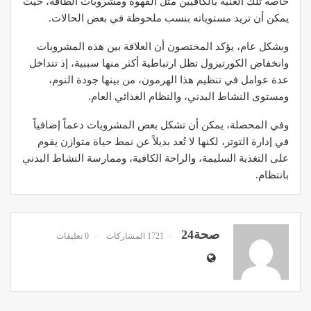
خاصة تلك الغنية بالكافيين مثل القهوة ومشروبات الطاقة، حيث
يمكن أن تزيد مستوياته بنسب ملحوظة في بعض الحالات.
وبشكل عام، يؤكد المختصون أن العلاقة بين هذه المشروبات
وانخفاض الكورتيزول تظل ارتباطية أكثر منها سببية، إذ تتداخل
عدة عوامل في تنظيم هذا الهرمون، من بينها جودة النوم،
ومستوى النشاط البدني، والنظام الغذائي العام.
وفي المحصلة، يمكن أن تشكل بعض المشروبات دعماً إضافياً
في إدارة التوتر، لكنها لا تُعد بديلاً عن نمط حياة متوازن يقوم
على التغذية السليمة، والراحة الكافية، وممارسة النشاط البدني
بانتظام.
صحة24
1721 المشاركات
0 تعليقات