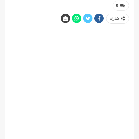
0
شارك