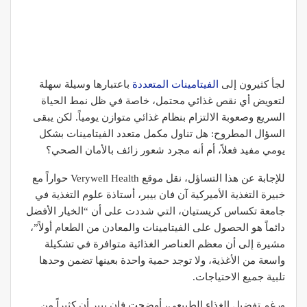
لجأ كثيرون إلى
الفيتامينات المتعددة
باعتبارها وسيلة سهلة
لتعويض أي نقص غذائي محتمل، خاصة في ظل نمط الحياة
السريع وصعوبة الالتزام بنظام غذائي متوازن يومياً. لكن يبقى
السؤال المطروح: هل تناول مكمل متعدد الفيتامينات بشكل
يومي مفيد فعلاً، أم أنه مجرد شعور زائف بالأمان الصحي؟
للإجابة عن هذا التساؤل، نقل موقع Verywell Health حواراً مع
خبيرة التغذية الأميركية آن فان بيبر، أستاذة علوم التغذية في
جامعة تكساس كريستيان، التي شددت على أن “الخيار الأفضل
دائماً هو الحصول على الفيتامينات والمعادن من الطعام أولاً”،
مشيرة إلى أن معظم العناصر الغذائية متوافرة في تشكيلة
واسعة من الأغذية، ولا توجد حمية واحدة بعينها تضمن وحدها
تلبية جميع الاحتياجات.
ورغم تفضيل الغذاء الطبيعي، أوضحت فان بيبر أن كثيراً من