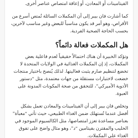
الفيتامينات أو المعادن، أو إعاقة امتصاص عناصر أخرى.
كما أشارت فان بيبر إلى أن المكملات السائلة تُمتص أسرع من
الأقراص، وهو أمر قد يكون مناسباً للبعض وغير مناسب لآخرين،
بحسب الحاجة الصحية الفردية.
هل المكملات فعالة دائماً؟
وتؤكد الخبيرة أن هناك احتمالاً حقيقياً لعدم فاعلية بعض
المكملات، إذ إن المكملات الغذائية في الولايات المتحدة لا
تخضع لتنظيم صارم يثبت فعاليتها. لذلك يُنصح باختيار منتجات
خضعت لاختبارات مستقلة من جهات معتمدة، مثل “دستور
الأدوية الأميركي”، للتحقق من صحة المكونات المدونة على
العبوة.
وتخلص فان بيبر إلى أن الفيتامينات والمعادن تعمل بشكل
أفضل عندما تُستهلك ضمن الغذاء الطبيعي، حيث تأتي “معبأة”
بعناصر مساعدة تعزز امتصاصها، مثل الكالسيوم الموجود في
الحليب والمقترن بفيتامين “د”، وهو مثال واضح على تفوق
الغذاء على المكملات.