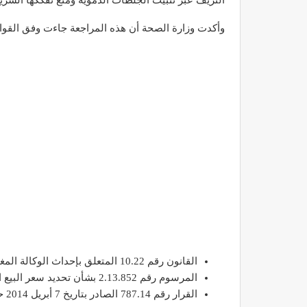
النزيف عبر تثبيت الجلطات الدموية ومنع تفككها السري
وأكدت وزارة الصحة أن هذه المراجعة جاءت وفق القواني
القانون رقم 10.22 المتعلق بإحداث الوكالة المغربية للأدوية والمنتجات الصحية.
المرسوم رقم 2.13.852 بشأن تحديد سعر البيع العمومي محليًا أو مستوردًا.
القرار رقم 787.14 الصادر بتاريخ 7 أبريل 2014 حول تحديد أسعار الأدوية سابقًا.