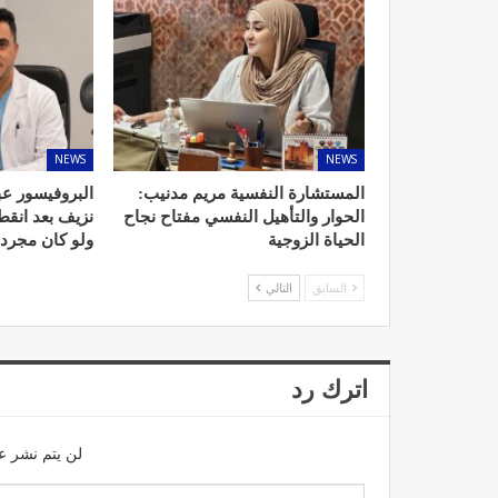
د. لحنش شراف: الاقتطاع من 
NEWS
NEWS
واستهداف مباشر للأطب
المستشارة النفسية مريم مدنيب:
البروفيسور عب
ديسمبر 11, 2022
الحوار والتأهيل النفسي مفتاح نجاح
نزيف بعد انق
الحياة الزوجية
ولو كان مجرد
السابق
التالي
تصحيح بعض الأفكار المغلوطة 
اترك رد
الإشعاعي
نوفمبر 17, 2022
لن يتم نشر عن