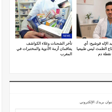
المبع حيف
النظام الغذائي والصحة: دور التغذية في
NEWS
اء
تعزيز الصحة العامة
د الإله قوشيح: أي
تأخر الشحنات وغلاء الكواشف
مارس 22, 2024
طاع الطمث ليس طبيعيا
يفاقمان أزمة الأدوية والمختبرات في
 نقطة دم
المغرب
حول العلاج
تحذير من تناول المحليات الصناعية.. ترفع
شعور القلق
يونيو 5, 2023
وان بريدك الإلكتروني.