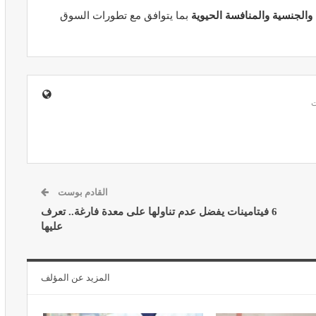
 والجنسية والمنافسة الحيوية
بما يتوافق مع تطورات السوق
ير معدات
قرار جديد يعيد تنظيم تعويضات الحراسة
طورة
والمداومة لمهنيي الصحة
أبريل 16, 2026
القادم بوست
6 فيتامينات يفضل عدم تناولها على معدة فارغة.. تعرف
عليها
صائح مهمة
نصائح وإرشادات صحية هامة للحفاظ على
ضان
التوازن الغذائي خلال شهر…
المزيد عن المؤلف
مارس 23, 2024