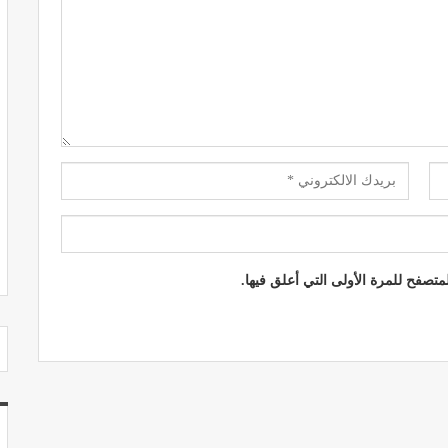
مصحة الجامعة بأكادير.. منشأة طبيـة بمعايير
استشفائية دولية
ديسمبر 20, 2022
تصفح للمرة الأولى التي أعلق فيها.