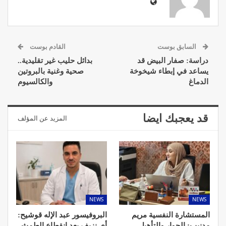
السابق بوست
القادم بوست
دراسة: صفار البيض قد
بدائل حليب غير تقليدية..
يساعد في إبطاء شيخوخة
صحية وغنية بالبروتين
الدماغ
والكالسيوم
قد يعجبك ايضا
المزيد عن المؤلف
NEWS
NEWS
المستشارة النفسية مريم
البروفيسور عبد الإله قوشيح:
مدنيب: الحوار والتأهيل
أي نزيف بعد انقطاع الطمث