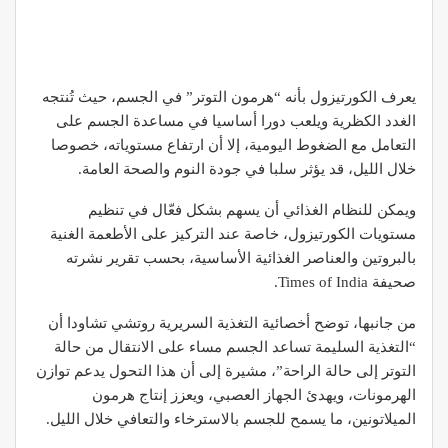
يعرف الكورتيزول بأنه “هرمون التوتر” في الجسم، حيث تُنتجه
الغدد الكظرية ويلعب دورا أساسيا في مساعدة الجسم على
التعامل مع الضغوط اليومية، إلا أن ارتفاع مستوياته، خصوصا
خلال الليل، قد يؤثر سلبا في جودة النوم والصحة العامة.
ويمكن للنظام الغذائي أن يسهم بشكل فعّال في تنظيم
مستويات الكورتيزول، خاصة عند التركيز على الأطعمة الغنية
بالبروتين والعناصر الغذائية الأساسية، بحسب تقرير نشرته
صحيفة Times of India.
من جانبها، توضح أخصائية التغذية السريرية روتشي تشاودا أن
“التغذية السليمة تساعد الجسم مساء على الانتقال من حالة
التوتر إلى حالة الراحة”، مشيرة إلى أن هذا التحول يدعم توازن
الهرمونات، ويهدئ الجهاز العصبي، ويعزز إنتاج هرمون
الميلاتونين، ما يسمح للجسم بالاسترخاء والتعافي خلال الليل.