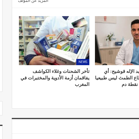
المزيد عن المؤلف
مصحة الجامعة بأكادير.. منشأة طبيـة بمعايير
استشفائية دولية
ديسمبر 20, 2022
NEWS
د الإله قوشيح: أي
تأخر الشحنات وغلاء الكواشف
طاع الطمث ليس طبيعيا
يفاقمان أزمة الأدوية والمختبرات في
 نقطة دم
المغرب