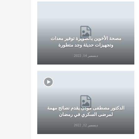
مصحة الأخوين بالصويرة توفير معدات
قرار جديد
وتجهيزات حديثة وجد متطورة
وال
ديسمبر 14, 2022
الدكتور مصطفى مودن يقدم نصائح مهمة
نصائح وإرش
لمرضى السكري في رمضان
التو
ديسمبر 12, 2022