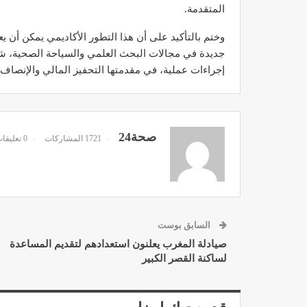
المتقدمة.
وختم بالتأكيد على أن هذا التطور الأكاديمي يمكن أن يعزز
جديدة في مجالات البحث العلمي والسياحة الصحية، شر
إجراءات عملية، في مقدمتها التحفيز المالي والإنصاف
د. لحنش شراف: الاقتطاع من 
واستهداف مباشر للأطب
ديسمبر 11, 2022
صحة24
1721 المشاركات
0 تعليقات
السابق بوست
تصحيح بعض الأفكار المغلوطة 
صيادلة المغرب يعلنون استعدادهم لتقديم المساعدة
الإشعاعي
لساكنة القصر الكبير
نوفمبر 17, 2022