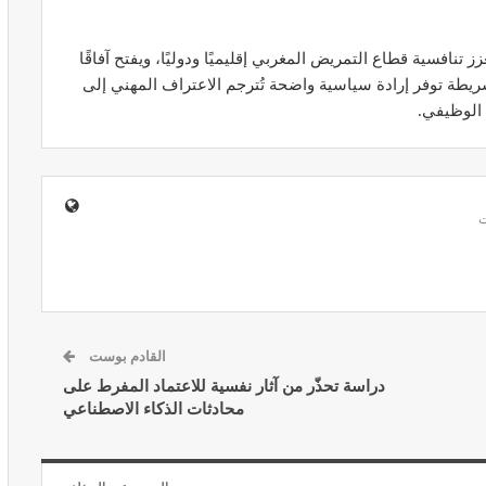
 تنافسية قطاع التمريض المغربي إقليميًا ودوليًا، ويفتح آفاقًا
يطة توفر إرادة سياسية واضحة تُترجم الاعتراف المهني إلى
 الوظيفي.
المبع حيف
النظام الغذائي والصحة: دور التغذية في
اء
تعزيز الصحة العامة
مارس 22, 2024
القادم بوست
حول العلاج
تحذير من تناول المحليات الصناعية.. ترفع
دراسة تحذّر من آثار نفسية للاعتماد المفرط على
شعور القلق
محادثات الذكاء الاصطناعي
يونيو 5, 2023