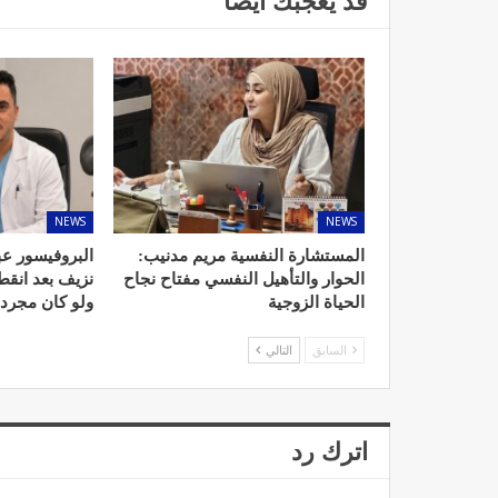
قد يعجبك ايضا
NEWS
NEWS
المستشارة النفسية مريم مدنيب:
البروفيسور عب
الحوار والتأهيل النفسي مفتاح نجاح
نزيف بعد انق
الحياة الزوجية
ولو كان مجرد
السابق
التالي
اترك رد