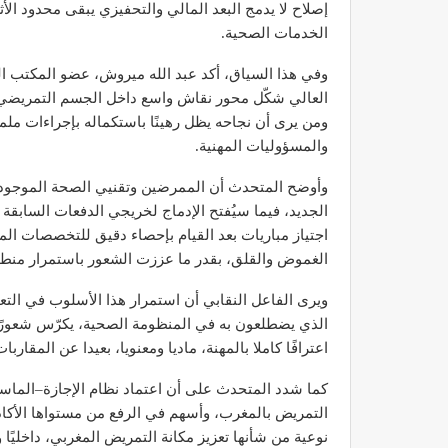
إصلاح لا يدمج البعد المالي والتحفيزي يبقى محدود الأث
الخدمات الصحية.
وفي هذا السياق، أكد عبد الله ميروش، عضو المكتب ا
العالي شكّل محور نقاش واسع داخل الجسم التمريضي، 
ومن يرى أن نجاحه يظل رهينًا باستكماله بإجراءات مل
مصحة الأخوين بالصويرة توف
وتجهيزات حديثة وجد مت
والمسؤوليات المهنية.
ديسمبر 14, 2022
وأوضح المتحدث أن الممرضين وتقنيي الصحة الموجودين
الجديد، فيما سيُفتح الإدماج لخريجي الدفعات السابقة
اجتياز مباريات بعد القيام بإحصاء دقيق للتخصصات المع
الغموض والقلق، بقدر ما عززت الشعور باستمرار منط
ويرى الفاعل النقابي أن استمرار هذا الأسلوب في ال
الذي يضطلعون به في المنظومة الصحية، يكرّس شعورًا
الدكتور مصطفى مودن يقدم ن
اعترافًا كاملا بالمهنة، ماديا ومعنويا، بعيدا عن المقاربات
لمرضى السكري في رم
ديسمبر 12, 2022
التمريض بالمغرب، وأسهم في الرفع من مستواها الأكاد
نوعية من شأنها تعزيز مكانة التمريض المغربي، داخليًا