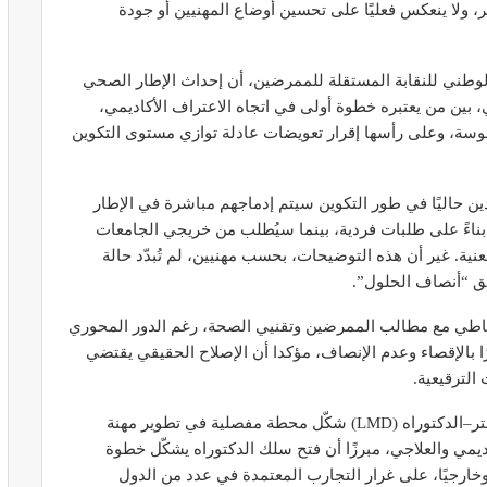
ر، ولا ينعكس فعليًا على تحسين أوضاع المهنيين أو جودة
لوطني للنقابة المستقلة للممرضين، أن إحداث الإطار الصحي
بين من يعتبره خطوة أولى في اتجاه الاعتراف الأكاديمي،
موسة، وعلى رأسها إقرار تعويضات عادلة توازي مستوى التكوين
ير معدات
قرار جديد يعيد تنظيم تعويضات الحراسة
طورة
والمداومة لمهنيي الصحة
أبريل 16, 2026
 حاليًا في طور التكوين سيتم إدماجهم مباشرة في الإطار
 بناءً على طلبات فردية، بينما سيُطلب من خريجي الجامعات
نية. غير أن هذه التوضيحات، بحسب مهنيين، لم تُبدّد حالة
ق “أنصاف الحلول”.
تعاطي مع مطالب الممرضين وتقنيي الصحة، رغم الدور المحوري
 بالإقصاء وعدم الإنصاف، مؤكدا أن الإصلاح الحقيقي يقتضي
صائح مهمة
نصائح وإرشادات صحية هامة للحفاظ على
 الترقيعية.
ضان
التوازن الغذائي خلال شهر…
كما شدد المتحدث على أن اعتماد نظام الإجازة–الماستر–الدكتوراه (LMD) شكّل محطة مفصلية في تطوير مهنة
مارس 23, 2024
يمي والعلاجي، مبرزًا أن فتح سلك الدكتوراه يشكّل خطوة
 وخارجيًا، على غرار التجارب المعتمدة في عدد من الدول