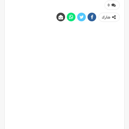
0
شارك