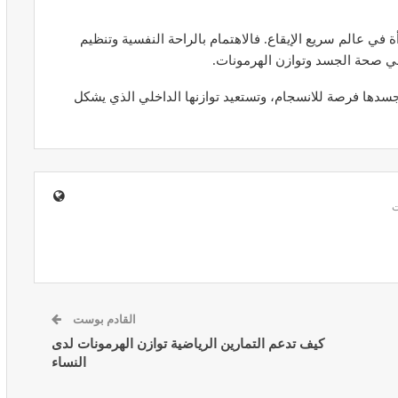
ة في عالم سريع الإيقاع. فالاهتمام بالراحة النفسية وتنظيم
 في صحة الجسد وتوازن الهرمونات.
نح جسدها فرصة للانسجام، وتستعيد توازنها الداخلي الذي يشكل
ير معدات
قرار جديد يعيد تنظيم تعويضات الحراسة
طورة
والمداومة لمهنيي الصحة
أبريل 16, 2026
صائح مهمة
نصائح وإرشادات صحية هامة للحفاظ على
القادم بوست
ضان
التوازن الغذائي خلال شهر…
كيف تدعم التمارين الرياضية توازن الهرمونات لدى
مارس 23, 2024
النساء