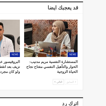
قد يعجبك ايضا
د. لحنش شراف: الاقتطاع من 
واستهداف مباشر للأطب
ديسمبر 11, 2022
NEWS
NEWS
المستشارة النفسية مريم مدنيب:
البروفيسور عب
الحوار والتأهيل النفسي مفتاح نجاح
نزيف بعد انق
الحياة الزوجية
ولو كان مجرد
تصحيح بعض الأفكار المغلوطة 
السابق
التالي
الإشعاعي
نوفمبر 17, 2022
اترك رد