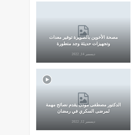
مصحة الأخوين بالصويرة توفير معدات
قرار جديد
وتجهيزات حديثة وجد متطورة
وال
ديسمبر 14, 2022
الدكتور مصطفى مودن يقدم نصائح مهمة
نصائح وإرش
لمرضى السكري في رمضان
التو
ديسمبر 12, 2022