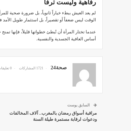
رفاهية وليست ترفاً
لم يعد العيش ببطء خياراً ثانوياً، بل ضرورة صحية للمرأ
الوقت ليس ضعفاً أو تقصيراً، بل استثمار طويل الأمد
عندما تختار المرأة أن تُبطئ خطواتها قليلاً، فإنها تم
مصحة الأخوين بالصويرة توف
أساس العافية الجسدية والنفسية.
وتجهيزات حديثة وجد مت
ديسمبر 14, 2022
صحة24
1721 المشاركات
0 تعليقات
الدكتور مصطفى مودن يقدم ن
السابق بوست
لمرضى السكري في رم
مراقبة أسواق رمضان بالمغرب.. آلاف المخالفات
ديسمبر 12, 2022
ودعوات لرقابة مستمرة طيلة السنة