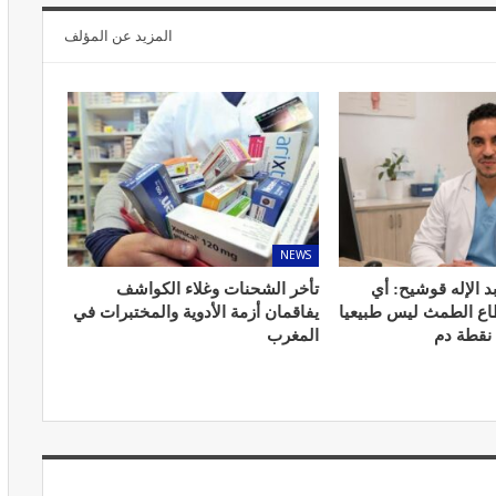
المزيد عن المؤلف
المبع حيف
النظام الغذائي والصحة: دور التغذية في
اء
تعزيز الصحة العامة
مارس 22, 2024
NEWS
د الإله قوشيح: أي
تأخر الشحنات وغلاء الكواشف
طاع الطمث ليس طبيعيا
يفاقمان أزمة الأدوية والمختبرات في
 نقطة دم
المغرب
حول العلاج
تحذير من تناول المحليات الصناعية.. ترفع
شعور القلق
يونيو 5, 2023