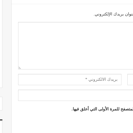
وان بريدك الإلكتروني.
مصحة الجامعة بأكادير.. منشأة طبيـة بمعايير
استشفائية دولية
ديسمبر 20, 2022
تصفح للمرة الأولى التي أعلق فيها.