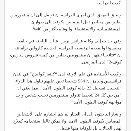
أكدت الدراسة.
وسبق للفريق الذي أجرى الدراسة أن توصل إلى أن ميتفورمين
يقلص من مخاطر نقل المصابين بكوفيد إلى طوارئ
المستشفيات، والاستشفاء، والوفاة بأكثر من 40%.
وفي حديث إلى وكالة فرانس برس، قالت الباحثة في جامعة
مينيسوتا والمعدة الرئيسية للدراسة الجديدة كارولين برامانته
إن “نتائجنا تظهر أن ميتفورمين يقلص من كمية فيروس سارس-
كوف-2” لدى المرضى.
وأكدت الأستاذة في علم الأوبئة لدى “كينغز كوليدج” في لندن
فرانسيس وليامز أن 564 شخصا تعين عليهم تناول هذا الدواء
“لتجنيب تسجيل 23 حالة كوفيد الطويل الأمد”، مما يعني أن
“من بين كل 24 شخصا تناولوا ميتفورمين تجنب شخص واحد
مواجهة كوفيد الطويل الأمد”.
وأشار الباحثون إلى أن العقار لم يتم اختباره على الأشخاص
المصابين بكوفيد الطويل الامد، ولا يمكن تاليا استخدامه كعلاج
لهذه الحالات بل للوقاية منها فقط.