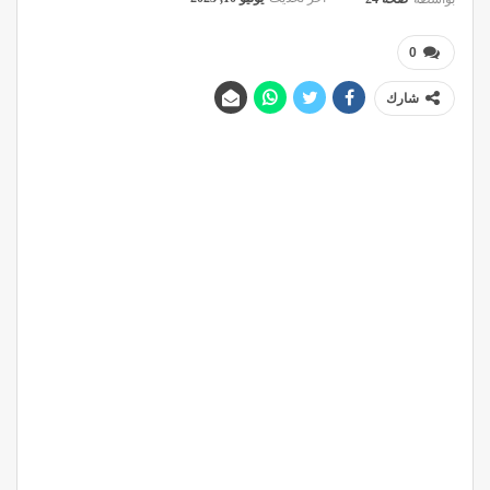
0
شارك