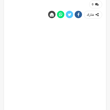
0
شارك