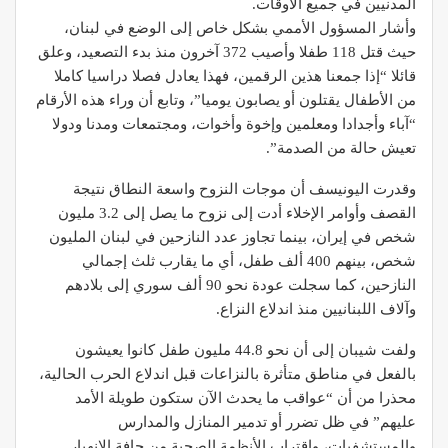
المدنيين في جميع الأوقات.
وأشار المسؤول الأممي بشكل خاص إلى الوضع في لبنان،
حيث قتل 118 طفلا وأصيب 372 آخرون منذ بدء التصعيد، وعلق
قائلا “إذا جمعنا هذين الرقمين، فهذا يعادل فصلا دراسيا كاملا
من الأطفال يقتلون أو يصابون يوميا”، وتابع أن وراء هذه الأرقام
“آباء وأجدادا ومعلمين وإخوة وأخوات، ومجتمعات ومدنا ودولا
تعيش حالة من الصدمة”.
وقدرت اليونيسف أن موجات النزوح واسعة النطاق نتيجة
القصف وأوامر الإخلاء أدت إلى نزوح ما يصل إلى 3.2 مليون
شخص في إيران، بينما تجاوز عدد النازحين في لبنان المليون
شخص، بينهم 400 ألف طفل، أي ما يقارب ثلث إجمالي
النازحين، كما سجلت عودة نحو 90 ألف سوري إلى بلادهم
وآلاف اللبنانيين منذ اندلاع النزاع.
ولفت شيبان إلى أن نحو 44.8 مليون طفل كانوا يعيشون
بالفعل في مناطق متأثرة بالنزاعات قبل اندلاع الحرب الحالية،
محذرا من أن “عواقب ما يحدث الآن ستكون طويلة الأمد
عليهم” في ظل تضرر أو تدمير المنازل والمدارس
والمستشفيات، واقتراب الأنظمة الصحية من حافة الانهيار.