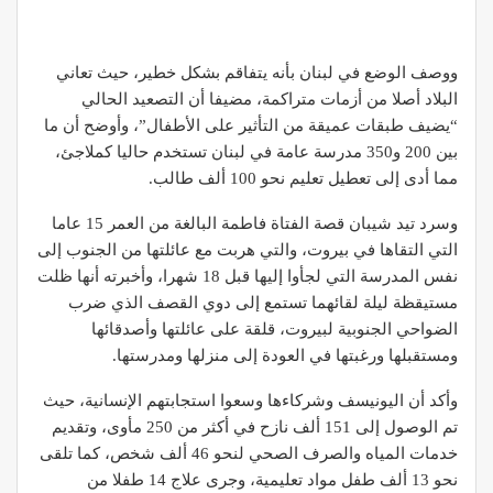
ووصف الوضع في لبنان بأنه يتفاقم بشكل خطير، حيث تعاني
البلاد أصلا من أزمات متراكمة، مضيفا أن التصعيد الحالي
“يضيف طبقات عميقة من التأثير على الأطفال”، وأوضح أن ما
بين 200 و350 مدرسة عامة في لبنان تستخدم حاليا كملاجئ،
مما أدى إلى تعطيل تعليم نحو 100 ألف طالب.
وسرد تيد شيبان قصة الفتاة فاطمة البالغة من العمر 15 عاما
التي التقاها في بيروت، والتي هربت مع عائلتها من الجنوب إلى
نفس المدرسة التي لجأوا إليها قبل 18 شهرا، وأخبرته أنها ظلت
مستيقظة ليلة لقائهما تستمع إلى دوي القصف الذي ضرب
الضواحي الجنوبية لبيروت، قلقة على عائلتها وأصدقائها
ومستقبلها ورغبتها في العودة إلى منزلها ومدرستها.
وأكد أن اليونيسف وشركاءها وسعوا استجابتهم الإنسانية، حيث
تم الوصول إلى 151 ألف نازح في أكثر من 250 مأوى، وتقديم
خدمات المياه والصرف الصحي لنحو 46 ألف شخص، كما تلقى
نحو 13 ألف طفل مواد تعليمية، وجرى علاج 14 طفلا من