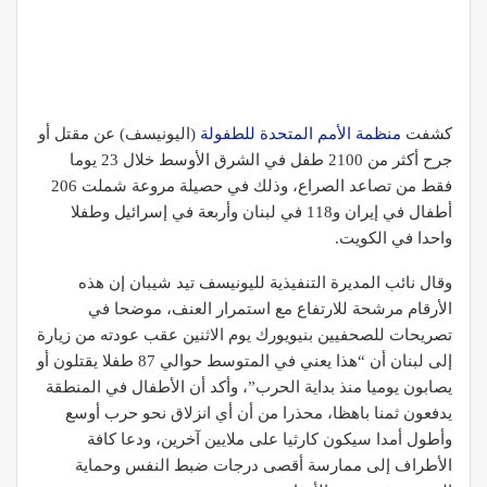
كشفت
منظمة الأمم المتحدة للطفولة
(اليونيسف) عن مقتل أو
جرح أكثر من 2100 طفل في الشرق الأوسط خلال 23 يوما
فقط من تصاعد الصراع، وذلك في حصيلة مروعة شملت 206
أطفال في إيران و118 في لبنان وأربعة في إسرائيل وطفلا
واحدا في الكويت.
وقال نائب المديرة التنفيذية لليونيسف تيد شيبان إن هذه
الأرقام مرشحة للارتفاع مع استمرار العنف، موضحا في
تصريحات للصحفيين بنيويورك يوم الاثنين عقب عودته من زيارة
إلى لبنان أن “هذا يعني في المتوسط حوالي 87 طفلا يقتلون أو
يصابون يوميا منذ بداية الحرب”، وأكد أن الأطفال في المنطقة
يدفعون ثمنا باهظا، محذرا من أن أي انزلاق نحو حرب أوسع
وأطول أمدا سيكون كارثيا على ملايين آخرين، ودعا كافة
الأطراف إلى ممارسة أقصى درجات ضبط النفس وحماية