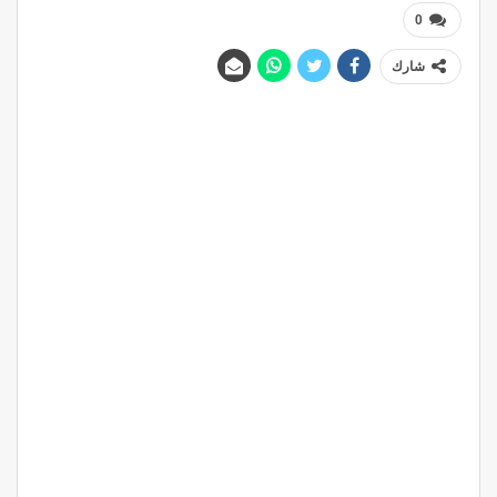
0
شارك