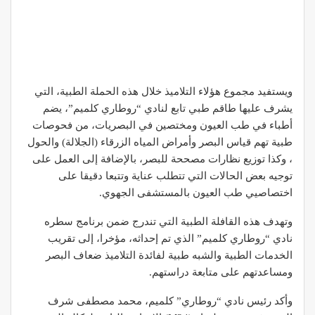
ويستفيد مجموع هؤلاء التلاميذ خلال هذه الحملة الطبية، التي
يشرف عليها طاقم طبي تابع لنادي “روطاري كلميم”، يضم
أطباء في طب العيون ومختصين في البصريات، من فحوصات
طبية تهم قياس البصر وأمراض المياه الزرقاء (الجلالة) والحول
، وكذا توزيع نظارات مصححة للبصر، بالإضافة إلى العمل على
توجيه بعض الحالات التي تتطلب عناية وتتبعا دقيقا على
اختصاصيي طب العيون بالمستشفى الجهوي.
وتهدف هذه القافلة الطبية التي تندرج ضمن برنامج سطره
نادي “روطاري كلميم” الذي تم إحداثه، مؤخرا، إلى تقريب
الخدمات الطبية والشبه طبية لفائدة التلاميذ ضعاف البصر
ومساعدتهم على متابعة دراستهم.
وأكد رئيس نادي “روطاري” كلميم، محمد مصطفى شرف