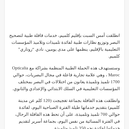
انطلقت أمس السبت بإقليم كلميم، خدمات قافلة طبية لتصحيح
البصر وتوزيع نظارات طبية لفائدة تلميذات وتلاميذ المؤسسات
التعليمية بالإقليم، ينظمها على مدى يومين، نادي “روتاري”
كلميم.
وستستهدف هذه الحملة الطبية المنظمة بشراكة مع Opticalia
Maroc ، وهي علامة تجارية فاعلة في مجال البصريات، حوالي
1700 تلميذ وتلميذة يعانون من اختلالات في البصر بمختلف
المؤسسات التعليمية في السلك الابتدائي والإعدادي والثانوي.
وانطلقت هذه القافلة بجماعة تغجيجت (120 كلم عن مدينة
كلميم) بتقديم خدماتها طيلة الفترة الصباحية اليوم، لفائدة
حوالي 700 تلميذ وتلميذة، على أن تحط هذه القافلة الرحال،
في الفترة المسائية من نفس اليوم، بجماعة أسرير لتقديم
خدماتها لفائدة نحو 350 تلميذ وتلميذة .