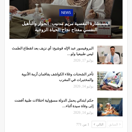
NEWS
المستشارة النفسية مريم مدنيب: الحوار والتأهيل
النفسي مفتاح نجاح الحياة الزوجية
البروفيسور عبد الإله قوشيح: أي نزيف بعد انقطاع الطمث
ليس طبيعيا ولو…
يوليو 17, 2026
تأخر الشحنات وغلاء الكواشف يفاقمان أزمة الأدوية
والمختبرات في المغرب
يوليو 14, 2026
حكم ابتدائي يحمل الدولة مسؤولية اختلالات طبية أفضت
إلى وفاة سيدة أثناء…
يوليو 14, 2026
السابق
التالي
1 من 771