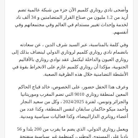
وأضحى نادي روتاري كلميم الآن جزء من شبكة عالمية تضم
أزيد من 1.2 مليون من صناع القرار المتضامنين و 34 ألف ناد
لخدمة وإحداث تغيير مستدام في العالم وفي مجتمعاتهم وفي
أنفسهم.
وفي كلمة بالمناسبة، عبر السيد شرف الدين ، عن سعادته
بانضمام نادي روتاري كلميم لروتاري الدولي لينضاف بذلك إلى
روتاري العيون والداخلة ليكتمل عقد نوادي روتاري بالأقاليم
الجنوبية، مؤكدا أن روتاري كلميم عازم على الانخراط بقوة في
الأنشطة التضامنية خلال هذه الظرفية الصعبة.
وعرف هذا الحفل حضور، على الخصوص، خالد قباج الحاكم
المعين لمنطقة روتاري 9010 التي تضم المغرب وموريتانيا
والجزائر وتونس، لفترة 2024/2025 ، وكل من سعيد النجار
وأحمد ميكو حاكمان سابقان لنفس المنطقة، وكذا عدد من
أعضاء روتاتري الدارالبيضاء، وكذا فعاليات سياسية ومدنية.
ويعمل روتاري الدولي، الذي يضم ما يقرب من 200 بلدا و 56
ناديا على المستوى الوطني، كمنظمة غير سياسية منفتحة