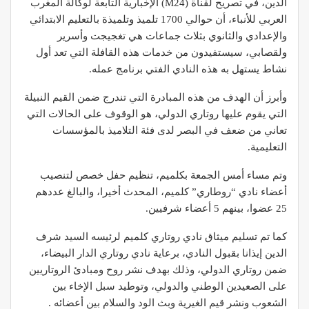
الدين، في تصريح لقناة (M24) الإخبارية التابعة لوكالة المغرب
العربي للأنباء، أن حوالي 1700 تلميذ وتلميذة بالتعليم الابتدائي
والإعدادي والثانوي بثلاث جماعات هي تغجيجت وأسرير
ولقصابي، سيستفيدون من خدمات هذه القافلة التي تعد أول
نشاط يستهل به هذه النادي الفتي برنامج عمله.
وأبرز أن الهدف من هذه المبادرة التي تندرج ضمن القيم النبيلة
التي يقوم عليها روتاري الدولي، هو الوقوف على الحالات التي
تعاني من ضعف في البصر لدى فئة التلاميذ بالمؤسسات
التعليمية.
وتم مساء أمس الجمعة بكلميم، تنظيم حفل خصص لتنصيب
أعضاء نادي “روطاري” كلميم، المحدث أخيرا، والبالغ عددهم
25 عضوا، بينهم 5 أعضاء شرفيين.
كما تم تسليم ميثاق نادي روتاري كلميم لرئيسه السيد شرف
الدين إيذانا بقبول النادي، برعاية نادي روتاري الدار البيضاء،
ضمن روتاري الدولي، وذلك بهدف نشر روح ومبادئ الروتاريين
على الصعيدين الوطني والدولي، وتوطيد سبل الإخاء بين
الشعوب ونشر قيم الغيرية وبث الود والسلام بين أعضائه .