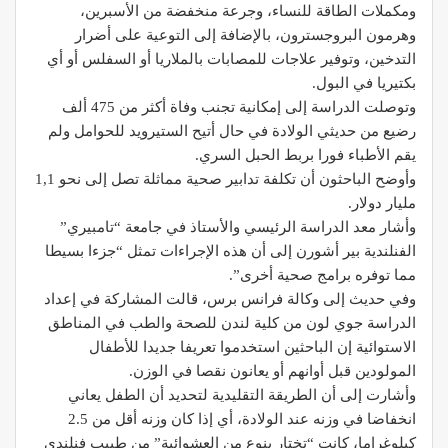
ومكملات الطاقة للنساء، وجرعة منخفضة من الأسبرين،
وهرمون البروجسترون، بالإضافة إلى التوعية على أضرار
التدخين، وتوفير علاجات للمصابات بالملاريا أو السفلس أو أي
بكتيريا في البول.
وتوصلت الدراسة إلى إمكانية تجنب وفاة أكثر من 475 ألف
رضيع من حديثي الولادة في حال أتيح الستيرويد للحوامل ولم
يقم الأطباء فورا بربط الحبل السري.
وأوضح الباحثون أن تكلفة تدابير صحية مماثلة تصل إلى نحو 1,1
مليار دولار.
وأشار معد الدراسة الرئيسي والأستاذ في جامعة “تامبيري”
الفنلندية بير أشورن إلى أن هذه الإجراءات تمثل “جزءا بسيطا
مما توفره برامج صحية أخرى”.
وفي حديث إلى وكالة فرانس برس، قالت المشاركة في إعداد
الدراسة جوي لون من كلية لندن للصحة والطب في المناطق
الاستوائية إن الباحثين استخدموا تعريفا جديدا للأطفال
المولودين قبل أوانهم أو يعانون نقصا في الوزن.
وأشارت إلى أن الطريقة التقليدية لتحديد أن الطفل يعاني
انخفاضا في وزنه عند الولادة، أي إذا كان وزنه أقل من 2.5
كيلوغراما، كانت “تختار بنوع من العشوائية” من طبيب فنلندي