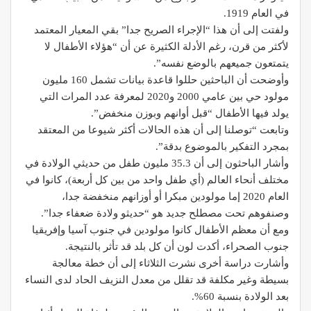
في العام 1919.
ولفتت إلى أن هذا “الإجراء الصريح جدا” بقي المعيار المعتمد
لأكثر من قرن، رغم الأدلة الكثيرة عن أن “هؤلاء الأطفال لا
يتمتعون جميعهم بالوضع نفسه”.
وأوضحت أن الباحثين حللوا قاعدة بيانات تشمل 160 مليون
مولود حي بين عامي 2000 و2020 لمعرفة عدد المرات التي
يولد فيها الأطفال “قبل أوانهم وبوزن منخفض”.
وتابعت “توصلنا إلى أن هذه الحالات أكثر شيوعا من المعتقد
بمجرد التفكير بالموضوع بدقة”.
وأشار الباحثون إلى أن 35.3 مليون طفل من حديثي الولادة في
مختلف أنحاء العالم (أي طفل واحد من بين كل أربعة)، كانوا في
العام 2020 إما مولودين مبكرا أو أوزانهم منخفضة جدا،
وصنفوهم تحت مصطلح جديد هو “حديثو ولادة ضعفاء جدا”.
ومع أن معظم الأطفال كانوا مولودين في جنوب آسيا وإفريقيا
جنوب الصحراء، أكدت لون أن كل بلد قد تأثر بالنتيجة.
وأشارت دراسة أخرى نشرت الثلاثاء إلى أن خطة معالجة
بسيطة وغير مكلفة قد تقلل من معدل النزيف الحاد لدى النساء
بعد الولادة بنسبة 60%.