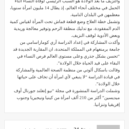
والنزيف ما بعد الولادة هو السبب الرئيسي لوفاة النساء أثناء
الحمل في مختلف أنحاء العالم، إذ يطال 14 مليون امرأة سنويا،
معظمهن في البلدان النامية.
وتشمل خطة العلاج وضع قطعة قماش تحت المرأة لقياس كمية
الدم المفقودة، مع تدليك منطقة الرحم وتوفير معالجة وريدية
وبعض الأدوية لوقف النزيف.
وأكدت المشاركة في إعداد الدراسة آري كوماراسامي من
جامعة برمنغهام في المملكة المتحدة، ان المقاربة الجديدة قد
“تحسن بشكل جذري وعلى مستوى العالم فرص النساء في
البقاء على قيد الحياة خلال الولادة”.
وقالت باسكال ألوتي من منظمة الصحة العالمية والمشاركة
في قيادة الدراسة “لا ينبغي لأي امرأة أن تخاف على حياتها
خلال الولادة”.
وشملت الدراسة المنشورة في مجلة “نيو إنغلند جورنال أوف
ميديسين” أكثر من 210 ألف امرأة من كينيا ونيجيريا وجنوب
إفريقيا وتنزانيا.