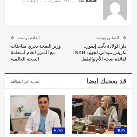
صحة 24
1233 المشاركات
0 تعليقات
السابق بوست
القادم بوست
دار الولادة بآيت إيمور..
وزير الصحة يجري مباحثات
تكريس ميداني لجهود INDH
مع المدير العام لمنظمة
لفائدة صحة الأم والطفل
الصحة العالمية
قد يعجبك ايضا
المزيد عن المؤلف
NEWS
NEWS