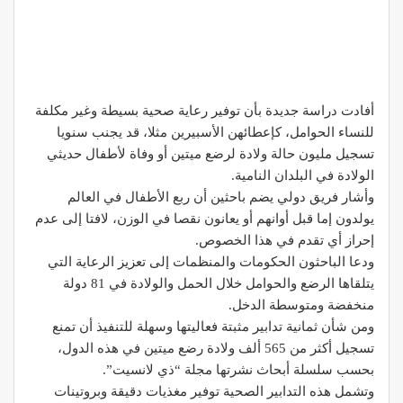
أفادت دراسة جديدة بأن توفير رعاية صحية بسيطة وغير مكلفة
للنساء الحوامل، كإعطائهن الأسبيرين مثلا، قد يجنب سنويا
تسجيل مليون حالة ولادة لرضع ميتين أو وفاة لأطفال حديثي
الولادة في البلدان النامية.
وأشار فريق دولي يضم باحثين أن ربع الأطفال في العالم
يولدون إما قبل أوانهم أو يعانون نقصا في الوزن، لافتا إلى عدم
إحراز أي تقدم في هذا الخصوص.
ودعا الباحثون الحكومات والمنظمات إلى تعزيز الرعاية التي
يتلقاها الرضع والحوامل خلال الحمل والولادة في 81 دولة
منخفضة ومتوسطة الدخل.
ومن شأن ثمانية تدابير مثبتة فعاليتها وسهلة للتنفيذ أن تمنع
تسجيل أكثر من 565 ألف ولادة رضع ميتين في هذه الدول،
بحسب سلسلة أبحاث نشرتها مجلة “ذي لانسيت”.
وتشمل هذه التدابير الصحية توفير مغذيات دقيقة وبروتينات