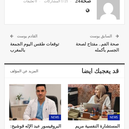
صحة24
1721 المشاركات
0 تعليقات
السابق بوست
القادم بوست
صحة الفم.. مفتاح لصحة
توقعات طقس اليوم الجمعة
الجسم بأكمله
بالمغرب
قد يعجبك ايضا
المزيد عن المؤلف
NEWS
NEWS
المستشارة النفسية مريم
البروفيسور عبد الإله قوشيح: