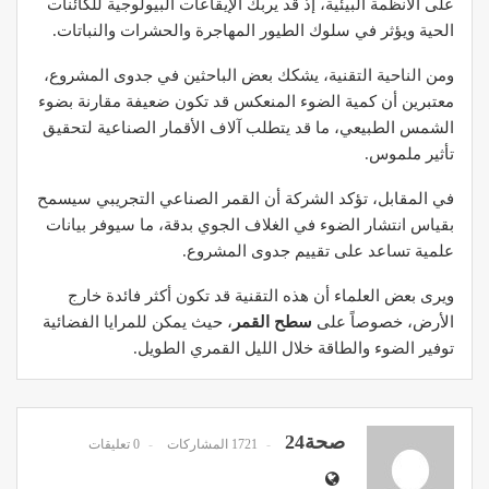
على الأنظمة البيئية، إذ قد يربك الإيقاعات البيولوجية للكائنات
الحية ويؤثر في سلوك الطيور المهاجرة والحشرات والنباتات.
ومن الناحية التقنية، يشكك بعض الباحثين في جدوى المشروع،
معتبرين أن كمية الضوء المنعكس قد تكون ضعيفة مقارنة بضوء
الشمس الطبيعي، ما قد يتطلب آلاف الأقمار الصناعية لتحقيق
تأثير ملموس.
في المقابل، تؤكد الشركة أن القمر الصناعي التجريبي سيسمح
بقياس انتشار الضوء في الغلاف الجوي بدقة، ما سيوفر بيانات
علمية تساعد على تقييم جدوى المشروع.
ويرى بعض العلماء أن هذه التقنية قد تكون أكثر فائدة خارج
الأرض، خصوصاً على
سطح القمر
، حيث يمكن للمرايا الفضائية
توفير الضوء والطاقة خلال الليل القمري الطويل.
صحة24
1721 المشاركات
0 تعليقات