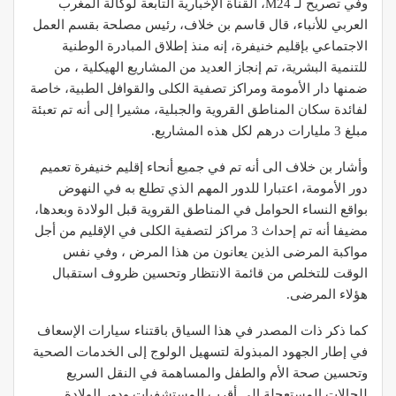
وفي تصريح لـ M24، القناة الإخبارية التابعة لوكالة المغرب
العربي للأنباء، قال قاسم بن خلاف، رئيس مصلحة بقسم العمل
الاجتماعي بإقليم خنيفرة، إنه منذ إطلاق المبادرة الوطنية
للتنمية البشرية، تم إنجاز العديد من المشاريع الهيكلية ، من
ضمنها دار الأمومة ومراكز تصفية الكلى والقوافل الطبية، خاصة
لفائدة سكان المناطق القروية والجبلية، مشيرا إلى أنه تم تعبئة
مبلغ 3 مليارات درهم لكل هذه المشاريع.
وأشار بن خلاف الى أنه تم في جميع أنحاء إقليم خنيفرة تعميم
دور الأمومة، اعتبارا للدور المهم الذي تطلع به في النهوض
بواقع النساء الحوامل في المناطق القروية قبل الولادة وبعدها،
مضيفا أنه تم إحداث 3 مراكز لتصفية الكلى في الإقليم من أجل
مواكبة المرضى الذين يعانون من هذا المرض ، وفي نفس
الوقت للتخلص من قائمة الانتظار وتحسين ظروف استقبال
هؤلاء المرضى.
كما ذكر ذات المصدر في هذا السياق باقتناء سيارات الإسعاف
في إطار الجهود المبذولة لتسهيل الولوج إلى الخدمات الصحية
وتحسين صحة الأم والطفل والمساهمة في النقل السريع
للحالات المستعجلة إلى أقرب المستشفيات ودور الولادة.