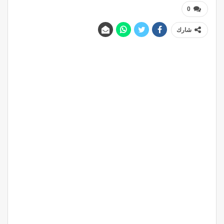
0
شارك