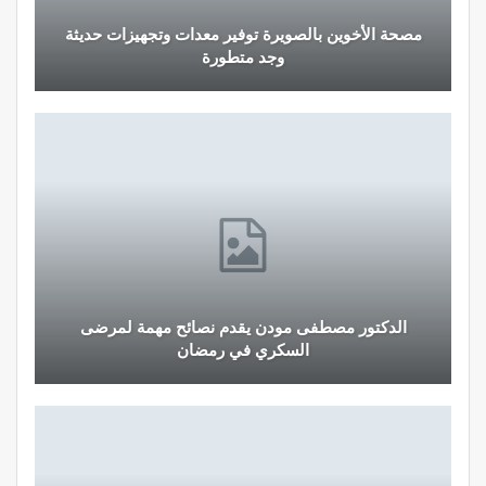
قرار جديد يعيد تنظيم تعويضات الحراسة والمداومة
لمهنيي الصحة
نصائح وإرشادات صحية هامة للحفاظ على التوازن
الغذائي خلال شهر…