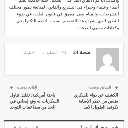
وأضاف أنه تم الاتفاق أيضا على “تشكيل خلية جامعية تضم
أطباء وعلماء وخبراء في التشريع والقانون لمتابعة تطور مختلف
التشريعات، والقيام بعمل معمق في قانون الطب، في ضوء
التطور الذي يشهده هذا التخصص بسبب التقدم التكنولوجي
وكفاءات مهنيي الصحة”.
صحة 24
1233 المشاركات
0 تعليقات
السابق بوست
القادم بوست
الكشف عن دواء للسكري
باحثة أمريكية: تقليل تناول
يقلص من خطر الإصابة
السكريات له وقع إيجابي في
بكوفيد الطويل الامد
الحد من مضاعفات التوحد
قد يعجبك ايضا
المزيد عن المؤلف