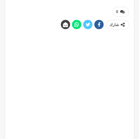
0
شارك