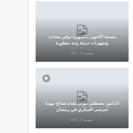
مصحة الأخوين بالصويرة توفير معدات
قرار جديد
وتجهيزات حديثة وجد متطورة
وال
ديسمبر 14, 2022
الدكتور مصطفى مودن يقدم نصائح مهمة
نصائح وإرش
لمرضى السكري في رمضان
التو
ديسمبر 12, 2022