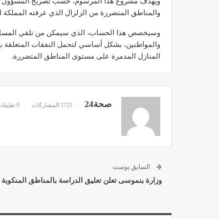
ويهدف مشروع هذا المرسوم، حسب تصريح المسؤول الحكوم
والمناطق المتضررة من الزلزال الذي عرفته المملكة ال
وسيخصص هذا الحساب، الذي سيمكن من تلقي المساهما
والمواطنين، بشكل أساسي لتحمل النفقات المتعلقة بالب
المنازل المدمرة على مستوى المناطق المتضررة.
مصحة الأخوين بالصويرة توف
وتجهيزات حديثة وجد مت
ديسمبر 14, 2022
صحة24
1721 المشاركات
0 تعليقات
السابق بوست
الدكتور مصطفى مودن يقدم ن
لمرضى السكري في رم
وزارة بنموسى تعلن تعليق الدراسة بالمناطق المنكوبة
ديسمبر 12, 2022