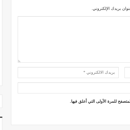
وان بريدك الإلكتروني.
مصحة الجامعة بأكادير.. منشأة طبيـة بمعايير
استشفائية دولية
ديسمبر 20, 2022
تصفح للمرة الأولى التي أعلق فيها.