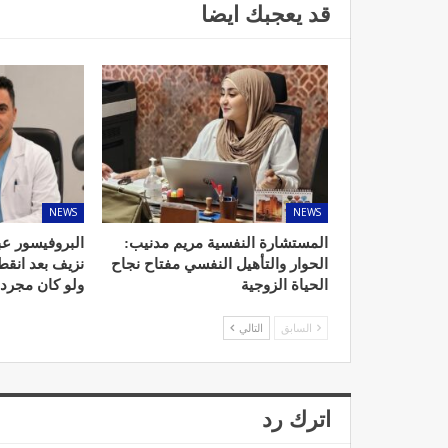
قد يعجبك ايضا
د. لحنش شراف: الاقتطاع من 
واستهداف مباشر للأطب
ديسمبر 11, 2022
NEWS
NEWS
المستشارة النفسية مريم مدنيب:
البروفيسور عب
الحوار والتأهيل النفسي مفتاح نجاح
نزيف بعد انق
الحياة الزوجية
ولو كان مجرد
السابق
التالي
تصحيح بعض الأفكار المغلوطة 
الإشعاعي
نوفمبر 17, 2022
اترك رد