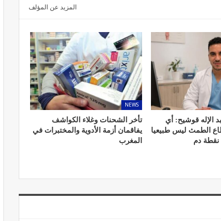
المزيد عن المؤلف
المبع حيف
النظام الغذائي والصحة: دور التغذية في
اء
تعزيز الصحة العامة
مارس 22, 2024
NEWS
د الإله قوشيح: أي
تأخر الشحنات وغلاء الكواشف
طاع الطمث ليس طبيعيا
يفاقمان أزمة الأدوية والمختبرات في
 نقطة دم
المغرب
حول العلاج
تحذير من تناول المحليات الصناعية.. ترفع
شعور القلق
يونيو 5, 2023