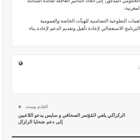
ي المذكور، إلى اتخاذ التدابير العاجلة لفائدة الساكنة
مغربية.
ت التطوعية التضامنية للهيآت الخاصة والعمومية
رنامج الاستعجالي لإعادة تأهيل وتقديم الدعم لإعادة بناء
ير معدات
قرار جديد يعيد تنظيم تعويضات الحراسة
طورة
والمداومة لمهنيي الصحة
أبريل 16, 2026
القادم بوست
صائح مهمة
نصائح وإرشادات صحية هامة للحفاظ على
ضان
التوازن الغذائي خلال شهر…
الركراكي يلغي المُؤتمر الصحافي و سايس يدعو اللاعبين
إلى دعم ضحايا الزلزال
مارس 23, 2024