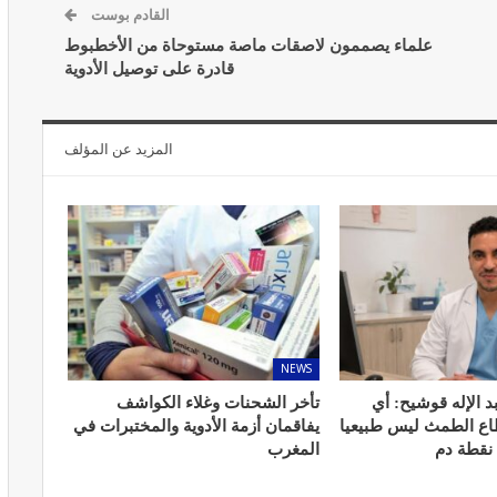
القادم بوست
علماء يصممون لاصقات ماصة مستوحاة من الأخطبوط
قادرة على توصيل الأدوية
المبع حيف
النظام الغذائي والصحة: دور التغذية في
المزيد عن المؤلف
اء
تعزيز الصحة العامة
مارس 22, 2024
NEWS
حول العلاج
تحذير من تناول المحليات الصناعية.. ترفع
د الإله قوشيح: أي
تأخر الشحنات وغلاء الكواشف
شعور القلق
طاع الطمث ليس طبيعيا
يفاقمان أزمة الأدوية والمختبرات في
يونيو 5, 2023
 نقطة دم
المغرب