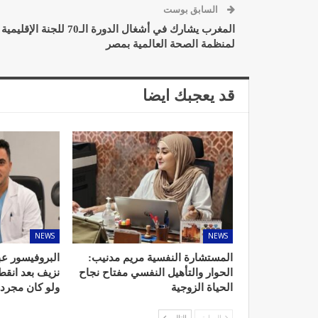
السابق بوست
المغرب يشارك في أشغال الدورة الـ70 للجنة الإقليمية
لمنظمة الصحة العالمية بمصر
د. لحنش شراف: الاقتطاع من 
قد يعجبك ايضا
واستهداف مباشر للأطب
ديسمبر 11, 2022
NEWS
NEWS
تصحيح بعض الأفكار المغلوطة 
المستشارة النفسية مريم مدنيب:
البروفيسور عب
الإشعاعي
الحوار والتأهيل النفسي مفتاح نجاح
نزيف بعد انق
نوفمبر 17, 2022
الحياة الزوجية
ولو كان مجرد