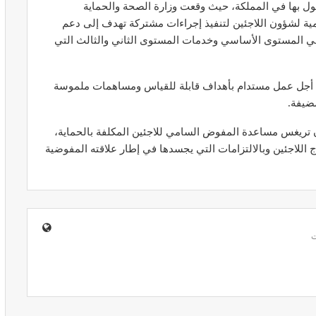
ل بها في المملكة، حيث وقعت وزارة الصحة والحماية
امية لشؤون اللاجئين لتنفيذ إجراءات مشتركة تهدف إلى دعم
في المستوى الأساسي وخدمات المستوى الثاني والثالث التي
ن أجل عمل مستدام بأهداف قابلة للقياس ومساهمات ملموسة
ير معدات
قرار جديد يعيد تنظيم تعويضات الحراسة
طورة
والمداومة لمهنيي الصحة
مضيفة.
أبريل 16, 2026
ن تریغس مساعدة المفوض السامي للاجئين المكلفة بالحماية،
اللاجئين وبالالتزامات التي يجسدها في إطار علاقته المفوضية
صائح مهمة
نصائح وإرشادات صحية هامة للحفاظ على
ضان
التوازن الغذائي خلال شهر…
مارس 23, 2024