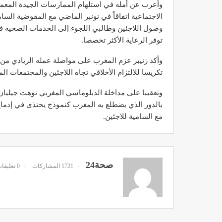
وأعرب عن أمله في استلهام الممارسات الجيدة المعمو
الاجتماعية اتفاقاً في نونبر الماضي مع المفوضية الس
وصول اللاجئين وطالبي اللجوء إلى الخدمات الصحية 
توفر الرعاية الأكثر تخصصا.
وأكد زنيبر عزم المغرب على مواصلة عمله الريادي م
مصحة الأخوين بالصويرة توف
وتجهيزات حديثة وجد مت
تكريسا للالتزام الأخلاقي تجاه اللاجئين والمجتمعات ال
ديسمبر 14, 2022
وتعقيبا على مداخلة الدبلوماسي المغربي نوهت جیلیا
بالدور الذي يضطلع به المغرب كنموذج يحتذى في إدماج 
مع السامية للاجئين.
صحة24
1721 المشاركات
0 تعليقات
الدكتور مصطفى مودن يقدم ن
لمرضى السكري في رم
ديسمبر 12, 2022