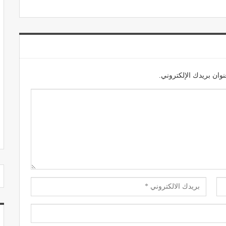
مصحة الجامعة بأكادير.. منشأة طبيـة بمعايير
استشفائية دولية
وان بريدك الإلكتروني.
ديسمبر 20, 2022