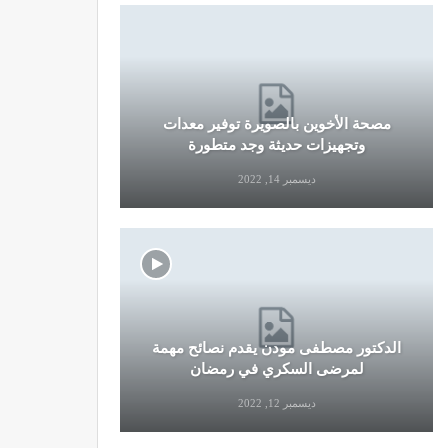
مصحة الأخوين بالصويرة توفير معدات
قرار جديد
وتجهيزات حديثة وجد متطورة
وال
ديسمبر 14, 2022
الدكتور مصطفى مودن يقدم نصائح مهمة
نصائح وإرش
لمرضى السكري في رمضان
التو
ديسمبر 12, 2022