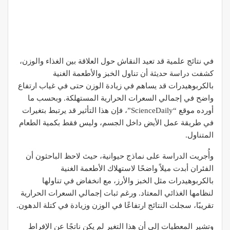
في نتائج علمية قد تعيد النقاش حول العلاقة بين الغذاء والوزن،
كشفت دراسة حديثة أن تناول الخبز والأطعمة الغنية
بالكربوهيدرات قد يساهم في زيادة الوزن حتى في غياب ارتفاع
واضح في إجمالي السعرات الحرارية المستهلكة. وبحسب ما
أورده موقع “ScienceDaily”، فإن هذا التأثير قد يرتبط بتغيرات
في طريقة عمل الأيض داخل الجسم، وليس فقط بكمية الطعام
المتناول.
وأُجريت الدراسة على نماذج حيوانية، حيث لاحظ الباحثون أن
الفئران أبدت ميلاً واضحًا لاستهلاك الأطعمة الغنية
بالكربوهيدرات مثل الخبز والأرز، مع انخفاض في تناولها
لنظامها الغذائي المعتاد. ورغم ثبات إجمالي السعرات الحرارية
تقريبًا، سجلت النتائج ارتفاعًا في الوزن وزيادة في كتلة الدهون.
وتشير المعطيات إلى أن هذا التغير لم يكن ناتجًا عن الإفراط