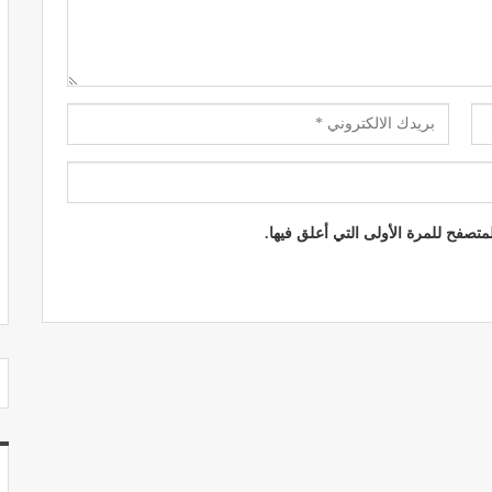
مصحة الجامعة بأكادير.. منشأة طبيـة بمعايير
استشفائية دولية
ديسمبر 20, 2022
تصفح للمرة الأولى التي أعلق فيها.