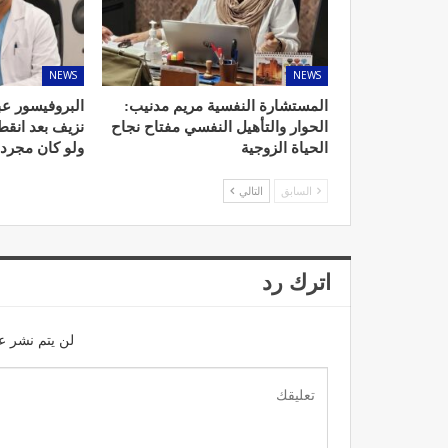
NEWS
NEWS
المستشارة النفسية مريم مدنيب:
البروفيسور عب
د. لحنش شراف: الاقتطاع من 
الحوار والتأهيل النفسي مفتاح نجاح
نزيف بعد انق
واستهداف مباشر للأطب
الحياة الزوجية
ولو كان مجرد
ديسمبر 11, 2022
السابق
التالي
اترك رد
لن يتم نشر عن
تصحيح بعض الأفكار المغلوطة 
الإشعاعي
نوفمبر 17, 2022