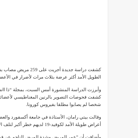
كشفت دراسة جديدة أجر
الطويل الأمد أكثر عرضة بثلاث مرات لأضرار في الأعضاء 
وأبرزت الدراسة المنشورة أمس السبت، بمجلة “ذا اان
شخصا لم يصابوا مطلقا بفيروس كورونا.
وقالت بيتي رامان، الأستاذة في جامعة أكسفورد والع
أعراض طويلة الأمد لكوفيد-19 لديهم خطر أكبر لتلف الأعضاء.
وأضافت أن ”عمر المريض وشدة المرض الناجم عن فير