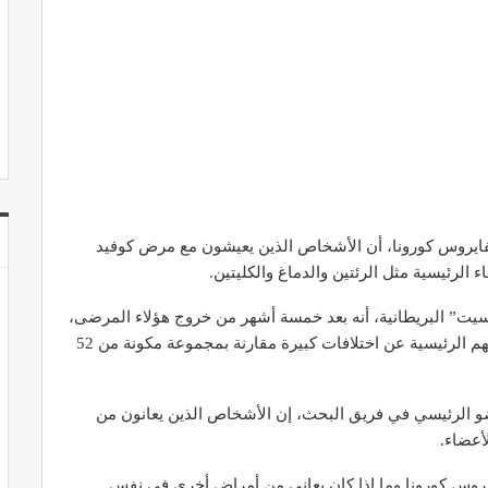
يت على 259 مريض مصاب بفايروس كورونا، أن الأشخاص الذين يعيشون مع مرض كوفيد
الرئيسية مثل الرئتين والدماغ والكليتين.
سيت” البريطانية، أنه بعد خمسة أشهر من خروج هؤلاء المرضى،
كشفت فحوصات التصوير بالرنين المغناطيسي لأعضائهم الرئيسية عن اختلافات كبيرة مقارنة بمجموعة مكونة من 52
ضو الرئيسي في فريق البحث، إن الأشخاص الذين يعانون من
وس كورونا وما إذا كان يعاني من أمراض أخرى في نفس