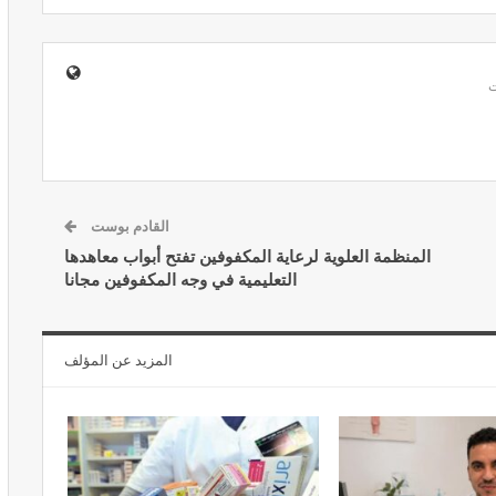
ير معدات
قرار جديد يعيد تنظيم تعويضات الحراسة
طورة
والمداومة لمهنيي الصحة
أبريل 16, 2026
القادم بوست
المنظمة العلوية لرعاية المكفوفين تفتح أبواب معاهدها
التعليمية في وجه المكفوفين مجانا
المزيد عن المؤلف
صائح مهمة
نصائح وإرشادات صحية هامة للحفاظ على
ضان
التوازن الغذائي خلال شهر…
مارس 23, 2024