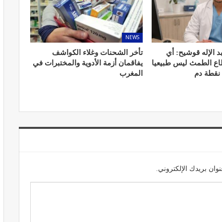
NEWS
د الإله قوشيح: أي
تأخر الشحنات وغلاء الكواشف
المبع حيف
النظام الغذائي والصحة: دور التغذية في
طاع الطمث ليس طبيعيا
يفاقمان أزمة الأدوية والمختبرات في
اء
تعزيز الصحة العامة
 نقطة دم
المغرب
مارس 22, 2024
وان بريدك الإلكتروني.
حول العلاج
تحذير من تناول المحليات الصناعية.. ترفع
شعور القلق
يونيو 5, 2023