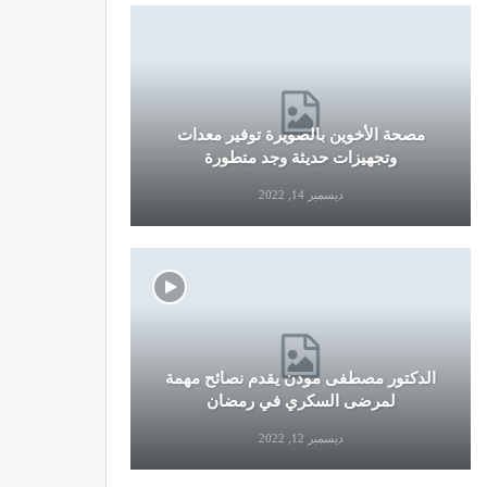
مصحة الأخوين بالصويرة توفير معدات
قرار جديد
وتجهيزات حديثة وجد متطورة
وال
ديسمبر 14, 2022
الدكتور مصطفى مودن يقدم نصائح مهمة
نصائح وإرش
لمرضى السكري في رمضان
التو
ديسمبر 12, 2022