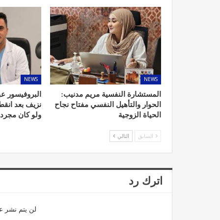
د. لحنش شراف: الاقتطاع من 
واستهداف مباشر للأطب
NEWS
NEWS
ديسمبر 11, 2022
المستشارة النفسية مريم مدنيب:
البروفيسور عب
الحوار والتأهيل النفسي مفتاح نجاح
نزيف بعد انق
الحياة الزوجية
ولو كان مجرد
السابق
التالي
تصحيح بعض الأفكار المغلوطة 
اترك رد
الإشعاعي
نوفمبر 17, 2022
لن يتم نشر عن