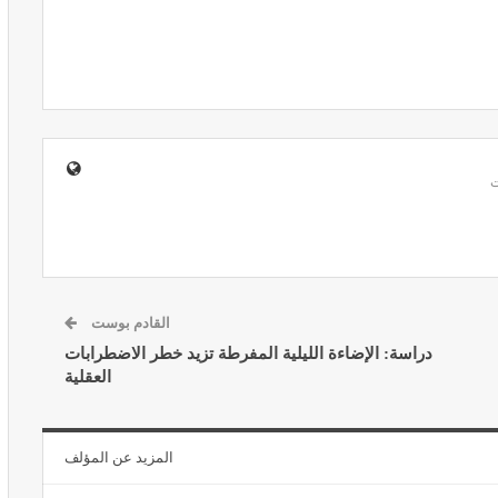
ير معدات
قرار جديد يعيد تنظيم تعويضات الحراسة
طورة
والمداومة لمهنيي الصحة
أبريل 16, 2026
القادم بوست
دراسة: الإضاءة الليلية المفرطة تزيد خطر الاضطرابات
العقلية
صائح مهمة
نصائح وإرشادات صحية هامة للحفاظ على
ضان
التوازن الغذائي خلال شهر…
مارس 23, 2024
المزيد عن المؤلف