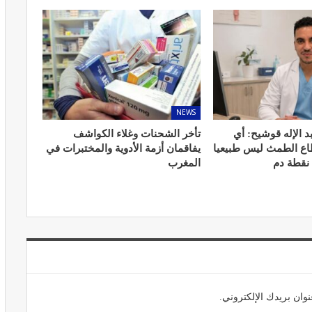
المبع حيف
النظام الغذائي والصحة: دور التغذية في
اء
تعزيز الصحة العامة
NEWS
مارس 22, 2024
د الإله قوشيح: أي
تأخر الشحنات وغلاء الكواشف
طاع الطمث ليس طبيعيا
يفاقمان أزمة الأدوية والمختبرات في
 نقطة دم
المغرب
حول العلاج
تحذير من تناول المحليات الصناعية.. ترفع
شعور القلق
يونيو 5, 2023
وان بريدك الإلكتروني.