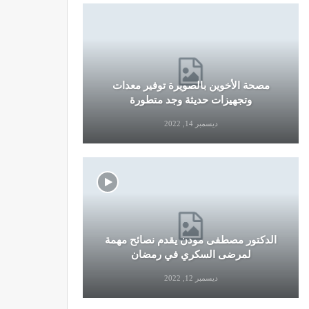
مصحة الأخوين بالصويرة توفير معدات
قرار جديد
وتجهيزات حديثة وجد متطورة
وال
ديسمبر 14, 2022
الدكتور مصطفى مودن يقدم نصائح مهمة
نصائح وإرش
لمرضى السكري في رمضان
التو
ديسمبر 12, 2022