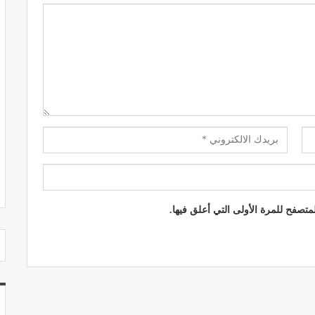
مصحة الجامعة بأكادير.. منشأة طبيـة بمعايير
استشفائية دولية
ديسمبر 20, 2022
تصفح للمرة الأولى التي أعلق فيها.