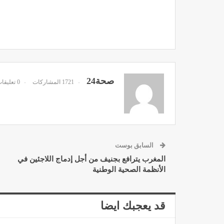
مصحة الأخوين بالصويرة توف
وتجهيزات حديثة وجد مت
صحة24
1721 المشاركات
0 تعليقات
ديسمبر 14, 2022
السابق بوست
المغرب يترافع بجنيف من أجل إدماج اللاجئين في
الأنظمة الصحية الوطنية
الدكتور مصطفى مودن يقدم ن
لمرضى السكري في رم
ديسمبر 12, 2022
قد يعجبك ايضا