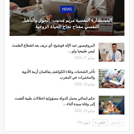
NEWS
المستشارة النفسية مريم مدنيب: الحوار والتأهيل
النفسي مفتاح نجاح الحياة الزوجية
البروفيسور عبد الإله قوشيح: أي نزيف بعد انقطاع الطمث
ليس طبيعيا ولو…
يوليو 17, 2026
تأخر الشحنات وغلاء الكواشف يفاقمان أزمة الأدوية
والمختبرات في المغرب
يوليو 14, 2026
حكم ابتدائي يحمل الدولة مسؤولية اختلالات طبية أفضت
إلى وفاة سيدة أثناء…
يوليو 14, 2026
السابق
التالي
1 من 771