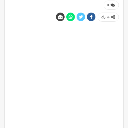
0
شارك