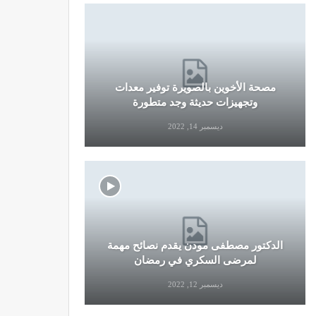
مصحة الأخوين بالصويرة توفير معدات
قرار جديد
وتجهيزات حديثة وجد متطورة
وال
ديسمبر 14, 2022
الدكتور مصطفى مودن يقدم نصائح مهمة
نصائح وإرش
لمرضى السكري في رمضان
التو
ديسمبر 12, 2022