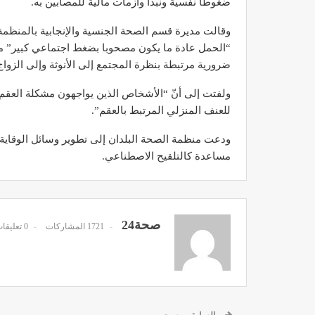
ضغوطا نفسية ونبذا وأزمات مالية للمصابين به.
وقالت مديرة قسم الصحة الجنسية والإنجابية بالمنظمة
“الحمل عادة ما يكون مصحوبا بضغط اجتماعي كبير” مضي
ضرورية مرتبطة بنظرة المجتمع إلى الأنوثة وإلى الزواج
مصحة الأخوين بالصويرة توف
ولفتت إلى أنّ “الأشخاص الذين يواجهون مشكلة العقم غا
وتجهيزات حديثة وجد مت
للعنف المنزلي المرتبط بالعقم”.
ديسمبر 14, 2022
ودعت منظمة الصحة البلدان إلى تطوير وسائل الوقاية م
مساعدة كالتلقيح الاصطناعي.
صحة24
1721 المشاركات
0 تعليقات
الدكتور مصطفى مودن يقدم ن
لمرضى السكري في رم
ديسمبر 12, 2022