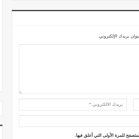
وان بريدك الإلكتروني.
مصحة الجامعة بأكادير.. منشأة طبيـة بمعايير
استشفائية دولية
ديسمبر 20, 2022
تصفح للمرة الأولى التي أعلق فيها.