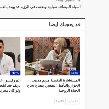
السابق بوست
المياه البيضاء.. ضبابية وضعف في الرؤية قد يهدد بالعم
قد يعجبك ايضا
د. لحنش شراف: الاقتطاع من 
واستهداف مباشر للأطب
ديسمبر 11, 2022
NEWS
NEWS
المستشارة النفسية مريم مدنيب:
البروفيسور عب
تصحيح بعض الأفكار المغلوطة 
الحوار والتأهيل النفسي مفتاح نجاح
نزيف بعد انق
الإشعاعي
الحياة الزوجية
ولو كان مجرد
نوفمبر 17, 2022
السابق
التالي