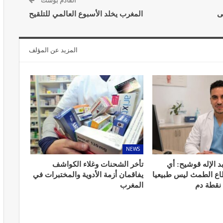
القادم بوست
ى
المغرب يخلد الأسبوع العالمي للتلقيح
المزيد عن المؤلف
المبع حيف
النظام الغذائي والصحة: دور التغذية في
اء
تعزيز الصحة العامة
مارس 22, 2024
NEWS
د الإله قوشيح: أي
تأخر الشحنات وغلاء الكواشف
حول العلاج
تحذير من تناول المحليات الصناعية.. ترفع
طاع الطمث ليس طبيعيا
يفاقمان أزمة الأدوية والمختبرات في
شعور القلق
 نقطة دم
المغرب
يونيو 5, 2023