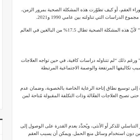
ة وراء العقم، أو كيف تطوّرت هذه المشكلة الصحية بمرور الزمن،
ع الدراسات التي تناولته بين عامي 1990 و2021.
وأظهر أنّ “العقم يؤثر على قسم كبير من سكان العالم” لأنّ هذه المشكلة الصحية تطال 17.5% من البالغين في العالم
ورغم ذلك “لم تتناوله دراسات كافية، في حين تواجه العلاجات
بب تكاليفها المرتفعة والوصمة الاجتماعية المرتبطة
جة إلى توسيع نطاق إتاحة الرعاية الخاصة بالخصوبة، وضمان عدم
 تصبح العلاجات الفعّالة وذات التكلفة المقبولة مُتاحة لمن
اسلي للذكر أو الأنثى، ويُحدَّد بعدم القدرة على الوصول إلى
جماع المنتظم من دون استخدام وسائل منع الحمل. ويمكن أن يسبب العقم