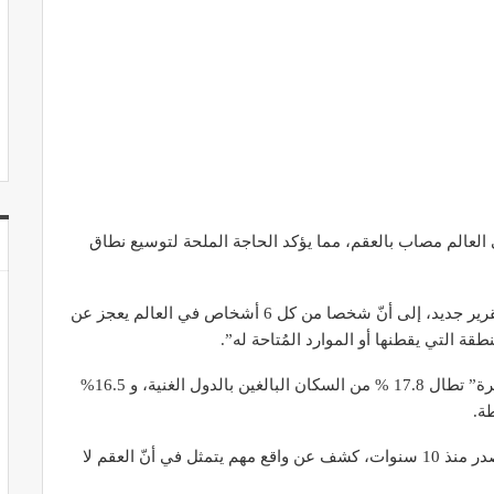
 بأنّ شخصا من كل 6 أشخاص في العالم مصاب بالعقم، مما يؤكد الحاجة الملحة لتوسيع نطاق
وأشار المدير العام تيدروس أدهانوم غيبريسوس، في تقرير جديد، إلى أنّ شخصا من كل 6 أشخاص في العالم يعجز عن
 التي يقطنها أو الموارد المُتاحة له”.
وأكّدت المنظمة أنّ هذا الوضع يمثل “مشكلة صحية كبيرة” تطال 17.8 % من السكان البالغين بالدول الغنية، و 16.5%
ة.
وقال غيبريسوس “التقرير، وهو الأول من نوعه الذي يصدر منذ 10 سنوات، كشف عن واقع مهم يتمثل في أنّ العقم لا