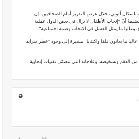
 باسكال ألوتي، خلال عرض التقرير أمام الصحافيين، إن
فةً أنّ “إنجاب الأطفال لا يزال في بعض الدول عملية
. وغالبا ما يمثل الفشل في الإنجاب وصمة اجتماعية”.
ير معدات
قرار جديد يعيد تنظيم تعويضات الحراسة
لبا ما يعانون قلقا واكتئابا” مشيرة إلى وجود “خطر متزايد
طورة
والمداومة لمهنيي الصحة
أبريل 16, 2026
ن العقم وتشخيصه، وعلاجاته التي تتضمّن تقنيات إنجابية
صائح مهمة
نصائح وإرشادات صحية هامة للحفاظ على
ضان
التوازن الغذائي خلال شهر…
مارس 23, 2024