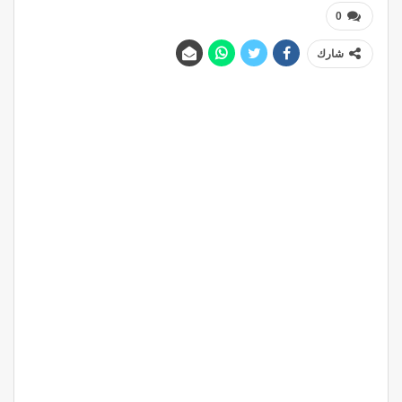
0
شارك