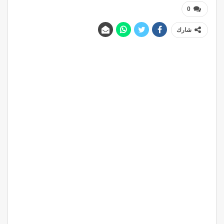
0
شارك