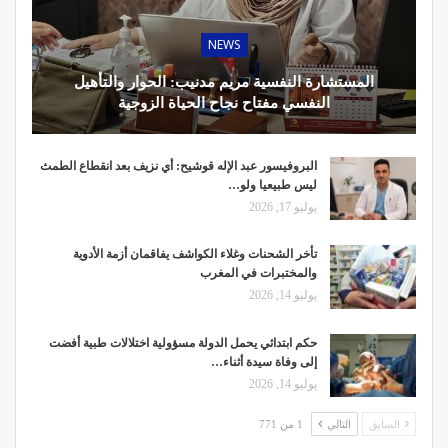
NEWS
المستشارة النفسية مريم مدنيب: الحوار والتأهيل
النفسي مفتاح نجاح الحياة الزوجية
البروفيسور عبد الإله قوشيح: أي نزيف بعد انقطاع الطمث
ليس طبيعيا ولو…
يوليو 17, 2026
تأخر الشحنات وغلاء الكواشف يفاقمان أزمة الأدوية
والمختبرات في المغرب
يوليو 14, 2026
حكم ابتدائي يحمل الدولة مسؤولية اختلالات طبية أفضت
إلى وفاة سيدة أثناء…
يوليو 14, 2026
السابق
التالي
1 من 771