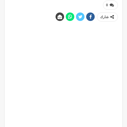
0
شارك