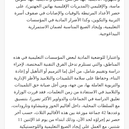
ماسة، والإقليمي (المديريات الإقليمية بهاتين الجهتين)، على
حصر الأعداد المرتبطة بالوفيات والإصابات في صفوف أسرة
التربية والتكوين، وكذا الأضرار المادية في المؤسسات
التعليمية، وإيجاد الصيغ المناسبة لضمان الاستمرارية
البيداغوجية.
واعتبارا للوضعية المادية لبعض المؤسسات التعليمية في هذه
المناطق، والتي تستلزم تدخل الفرق التقنية المختصة، لإجراء
دراسة وتقييم شامل، من أجل إما الترميم أو التأهيل أو إعادة
البناء، وحفاظا على سلامة التلميذات والتلاميذ والأطر الإدارية
والتربوية العاملة بها، من جهة، ومن أجل صيانة حق التلميذات
والتلاميذ في الاستفادة من زمن التعلمات، فقد قررت الوزارة
تعليق الدراسة في الجماعات والدواوير الأكثر تضررا، بتنسيق
مع السلطات المحلية، داخل أقاليم الحوز وشيشاوة وتارودانت،
وعددها 42 جماعة موزعة بين هذه الأقاليم الثلاث، حسب آخر
حصر تم إجراؤه لحد الآن، وذلك ابتداء من يوم غذ الإثنين 11
شتنبر، مع العمل على إيجاد الصيغ التعليمية واللوجستيكية