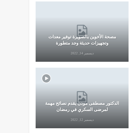
مصحة الأخوين بالصويرة توفير معدات
قرار جديد
وتجهيزات حديثة وجد متطورة
وال
ديسمبر 14, 2022
الدكتور مصطفى مودن يقدم نصائح مهمة
نصائح وإرش
لمرضى السكري في رمضان
التو
ديسمبر 12, 2022