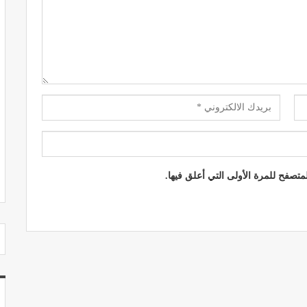
مصحة الجامعة بأكادير.. منشأة طبيـة بمعايير
استشفائية دولية
ديسمبر 20, 2022
تصفح للمرة الأولى التي أعلق فيها.