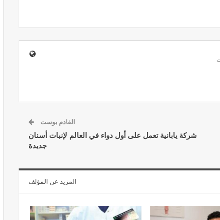
ير معدات
قرار جديد يعيد تنظيم تعويضات الحراسة
طورة
والمداومة لمهنيي الصحة
أبريل 16, 2026
القادم بوست
شركة يابانية تعمل على أول دواء في العالم لإنبات أسنان
جديدة
صائح مهمة
نصائح وإرشادات صحية هامة للحفاظ على
ضان
التوازن الغذائي خلال شهر…
المزيد عن المؤلف
مارس 23, 2024