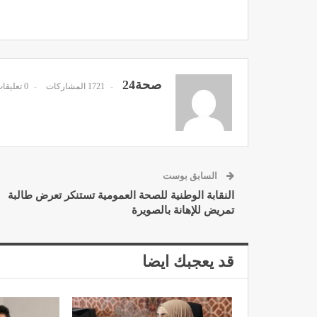
صحة24
1721 المشاركات
0 تعليقات
مصحة الأخوين بالصويرة توف
وتجهيزات حديثة وجد مت
ديسمبر 14, 2022
السابق بوست
النقابة الوطنية للصحة العمومية تستنكر تعرض طالبة
تمريض للإهانة بالصويرة
الدكتور مصطفى مودن يقدم ن
قد يعجبك ايضا
لمرضى السكري في رم
ديسمبر 12, 2022