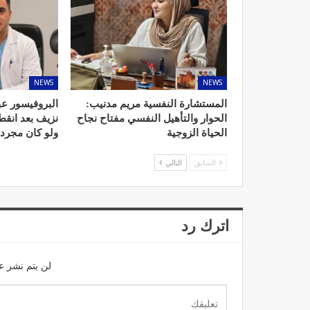
NEWS
NEWS
د. لحنش شراف: الاقتطاع من 
واستهداف مباشر للأطب
المستشارة النفسية مريم مدنيب:
البروفيسور عب
الحوار والتأهيل النفسي مفتاح نجاح
نزيف بعد انق
ديسمبر 11, 2022
الحياة الزوجية
ولو كان مجرد
السابق
التالي
اترك رد
تصحيح بعض الأفكار المغلوطة 
الإشعاعي
لن يتم نشر عن
نوفمبر 17, 2022