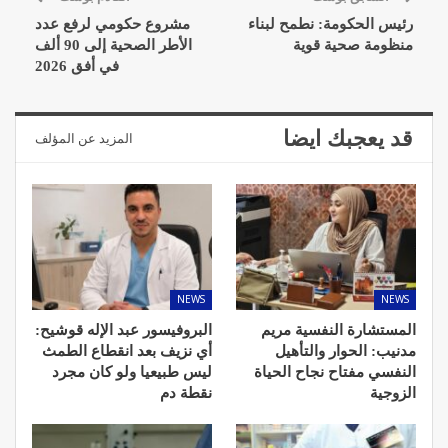
رئيس الحكومة: نطمح لبناء
مشروع حكومي لرفع عدد
منظومة صحية قوية
الأطر الصحية إلى 90 ألف
في أفق 2026
قد يعجبك ايضا
المزيد عن المؤلف
NEWS
NEWS
المستشارة النفسية مريم
البروفيسور عبد الإله قوشيح:
مدنيب: الحوار والتأهيل
أي نزيف بعد انقطاع الطمث
النفسي مفتاح نجاح الحياة
ليس طبيعيا ولو كان مجرد
الزوجية
نقطة دم