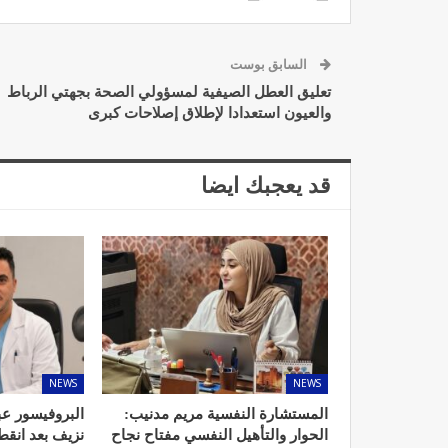
السابق بوست
تعليق العطل الصيفية لمسؤولي الصحة بجهتي الرباط
والعيون استعدادا لإطلاق إصلاحات كبرى
د. لحنش شراف: الاقتطاع من 
واستهداف مباشر للأطب
ديسمبر 11, 2022
قد يعجبك ايضا
تصحيح بعض الأفكار المغلوطة 
الإشعاعي
NEWS
NEWS
نوفمبر 17, 2022
المستشارة النفسية مريم مدنيب:
البروفيسور عب
الحوار والتأهيل النفسي مفتاح نجاح
نزيف بعد انق