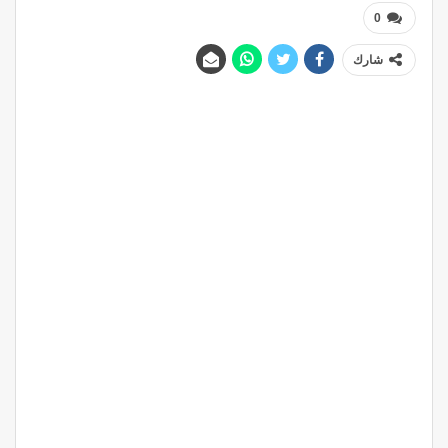
0
شارك