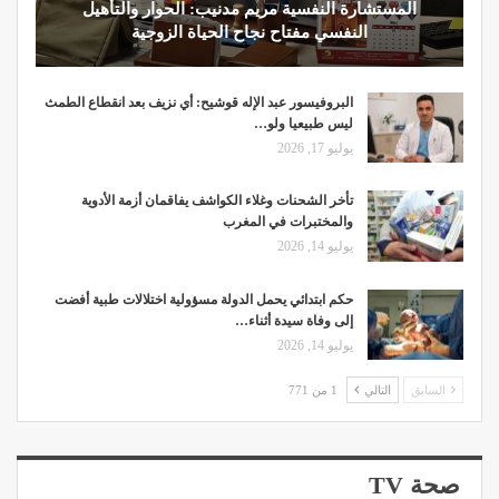
المستشارة النفسية مريم مدنيب: الحوار والتأهيل
النفسي مفتاح نجاح الحياة الزوجية
البروفيسور عبد الإله قوشيح: أي نزيف بعد انقطاع الطمث
ليس طبيعيا ولو…
يوليو 17, 2026
تأخر الشحنات وغلاء الكواشف يفاقمان أزمة الأدوية
والمختبرات في المغرب
يوليو 14, 2026
حكم ابتدائي يحمل الدولة مسؤولية اختلالات طبية أفضت
إلى وفاة سيدة أثناء…
يوليو 14, 2026
السابق
التالي
1 من 771
صحة TV