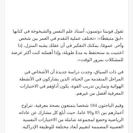
تقول فونيتا دوتسون، أستاذ علم النفس والشيخوخة في كتابها
«ابقَ متيقظًا»: «تختلف عملية التقدم في العمر بين شخص
وآخر. عمومًا، يمكنك التفكير في أن عقلك يشبه المنزل، إذا
اعتنيت به ستحتفظ به مدةً طويلة، وإذا أهملته كنت أكثر عرضة
للمشكلات بمرور الوقت».
في ذات السياق، وجدت دراسة جديدة أن الأشخاص في
المراحل المتقدمة من الحياة، الذين يشاركون في الأنشطة
الهوائية وتمارين تدريب القوة، يكون أداؤهم في الاختبارات
المعرفية أفضل من غيرهم.
وقيم الباحثون 184 شخصا يتمتعون بصحة معرفية، تتراوح
أعمارهم بين 85 و99 عاما، حيث أبلغ كل مشارك عن عاداته
الرياضية وخضع لمجموعة شاملة من الاختبارات النفسية
العصبية المصممة لتقييم أبعاد مختلفة للوظيفة الإدراكية.