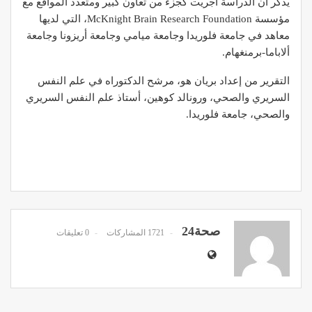
يذكر أن الدراسة أجريت كجزء من تعاون كبير ومتعدد المواقع مع
مؤسسة McKnight Brain Research Foundation، التي لديها
معاهد في جامعة فلوريدا وجامعة ميامي وجامعة أريزونا وجامعة
ألاباما-برمنغهام.
التقرير من إعداد بريان هو، مرشح الدكتوراه في علم النفس
السريري والصحي، ورونالد كوهين، أستاذ علم النفس السريري
والصحي، جامعة فلوريدا.
صحة24
1721 المشاركات
0 تعليقات