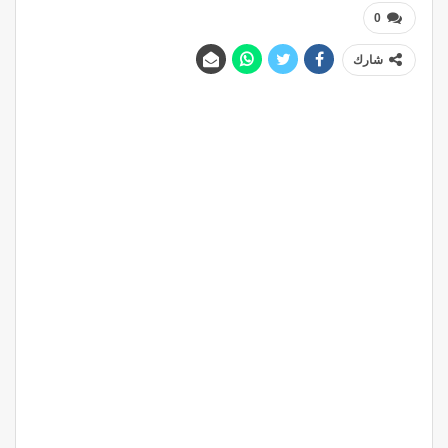
0
شارك