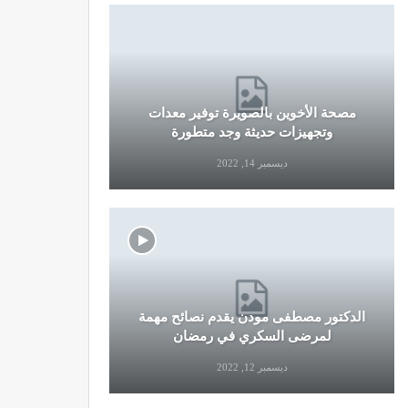
مصحة الأخوين بالصويرة توفير معدات
قرار جديد
وتجهيزات حديثة وجد متطورة
وال
ديسمبر 14, 2022
الدكتور مصطفى مودن يقدم نصائح مهمة
نصائح وإرش
لمرضى السكري في رمضان
التو
ديسمبر 12, 2022