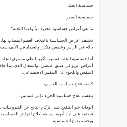
حساسية الجلد
حساسية الصدر
ما هي أعراض حساسية الخريف بأنواعها الثلاثة؟
مصحة الأخوين بالصويرة توف
تختلف أعراض الحساسية باختلاف العضو المصاب بها: 
وتجهيزات حديثة وجد مت
بآلام في الرأس وعطس متكرر وانسداد في الأنف يسبب
ديسمبر 14, 2022
أما حساسية الجلد، فتسبب أكزيما على مستوى الجلد 
أعراض الربو في ضيق التنفس، والسعال الذي يبدأ جافا
التنفس واللجوء إلى التنفس الاصطناعي.
كيفية علاج حساسية الخريف
ينقسم علاج حساسية الخريف إلى قسمين:
الدكتور مصطفى مودن يقدم ن
لمرضى السكري في رم
الوقاية عبر التلقيح ضد الزكام الناتج عن الفيروسات ب
فيعتمد على أخذ أدوية بسيطة لعلاج أعراض الحساسية؛
ديسمبر 12, 2022
وبحسب نوع الحساسية