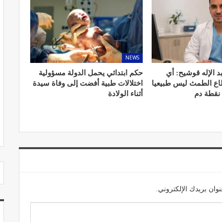
NEWS
مصحة الجامعة بأكادير.. منشأة طبيـة بمعايير
استشفائية دولية
د الإله قوشيح: أي
حكم ابتدائي يحمل الدولة مسؤولية
طاع الطمث ليس طبيعيا
اختلالات طبية أفضت إلى وفاة سيدة
ديسمبر 20, 2022
 نقطة دم
أثناء الولادة
وان بريدك الإلكتروني.