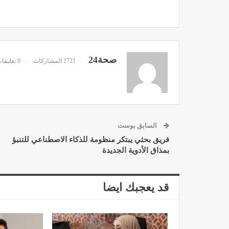
صحة24
1721 المشاركات
0 تعليقات
د. لحنش شراف: الاقتطاع من 
واستهداف مباشر للأطب
ديسمبر 11, 2022
السابق بوست
فريق بحثي يبتكر منظومة للذكاء الاصطناعي للتنبؤ
بمذاق الأدوية الجديدة
تصحيح بعض الأفكار المغلوطة 
قد يعجبك ايضا
الإشعاعي
نوفمبر 17, 2022