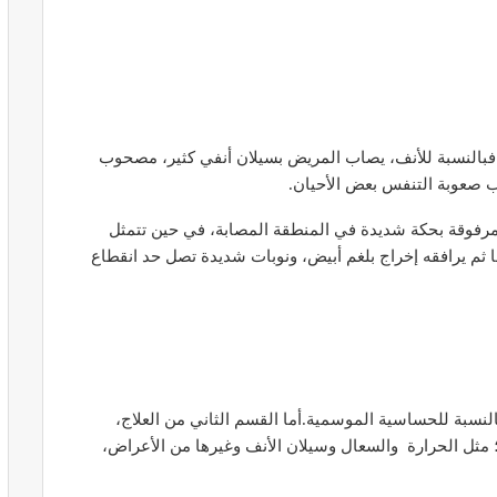
ير معدات
قرار جديد يعيد تنظيم تعويضات الحراسة
فبالنسبة للأنف، يصاب المريض بسيلان أنفي كثير، مصحوب
طورة
والمداومة لمهنيي الصحة
 صعوبة التنفس بعض الأحيان.
أبريل 16, 2026
مرفوقة بحكة شديدة في المنطقة المصابة، في حين تتمثل
 ثم يرافقه إخراج بلغم أبيض، ونوبات شديدة تصل حد انقطاع
صائح مهمة
نصائح وإرشادات صحية هامة للحفاظ على
ضان
التوازن الغذائي خلال شهر…
النسبة للحساسية الموسمية.أما القسم الثاني من العلاج،
 مثل الحرارة والسعال وسيلان الأنف وغيرها من الأعراض،
مارس 23, 2024