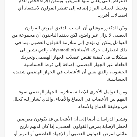
الأعراض التي ‫يعاني منها المريض، ويمكن إجراء فحص للدم
وتحليل لعينات البراز إضافة ‫إلى تنظير القولون لاستبعاد أي
احتمالات أخرى.
‫وبيّن الدكتور موشلي أن السبب الدقيق لمرض القولون
العصبي لا يزال غير ‫واضح، لكن يعتقد الباحثون أن مجموعة من
العوامل يمكن أن تؤدي إلى ‫متلازمة القولون العصبي، بما في
ذلك اضطراب حركة الأمعاء (dysmotility)، ‫والتي تشير إلى
مشكلات في كيفية تقلص عضلات الجهاز الهضمي وتحريك
الطعام ‫عبر الجهاز الهضمي، إضافة إلى فرط الحساسية
الحشوية، والذي يعني أن ‫الأعصاب في الجهاز الهضمي شديدة
الحساسية.
ومن العوامل الأخرى للإصابة ‫بمتلازمة الجهاز الهضمي سوء
الفهم بين الأعصاب في الدماغ والأمعاء، ‫والذي يُشار إليه كخلل
في وظيفة الدماغ والأمعاء.
وتشير الدراسات أيضا إلى أن الأشخاص قد يكونون معرضين
لخطر الإصابة بمرض ‫القولون العصبي، إذا كان لديهم تاريخ
عائلي لمرض القولون العصبي أو ‫الإجهاد العاطفي أو التوتر أو