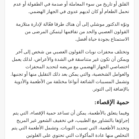
القلق أو تاريخ من سوء المعاملة أو صدمة ‫في الطفولة أو عدم
تحمل الطعام أو كان لديهم عدوى في الجهاز الهضمي.
‫ونوّه الدكتور موشلي إلى أن هناك طرقا فعّالة لإدارة متلازمة
القولون ‫العصبي والحد من تفاقمها ليتمكن المرضى من
الاستمتاع بجودة حياة أفضل.
‫وتختلف محفزات نوبات القولون العصبي من شخص إلى آخر
ويمكن أن تكون غير ‫متناسقة في الشدة والأعراض، لذلك يعمل
اختصاصي الجهاز الهضمي مع مريضه ‫لتحديد المحفزات
والعوامل الشخصية، والتي يمكن بعد ذلك التقليل منها أو ‫تجنبها.
وتشمل المسببات الشائعة أنواعا مختلفة من الأطعمة والأدوية
‫بالإضافة إلى التوتر.
‫حمية الإقصاء:
‫وفيما يتعلق بالأطعمة، يمكن أن تساعد حمية الإقصاء، التي يتم
إجراؤها ‫بالتشاور مع الطبيب، في تخفيف الشعور غير المريح
وتحديد الأطعمة، التي ‫تسبب النوبات. وتشمل الأطعمة التي يتم
التخلص منها عادة المأكولات ‫التي تحتوي على الغلوتين