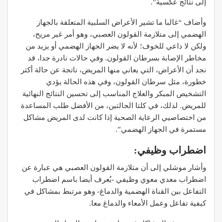
إلى نتائج ‫عكسية”.
‫وأضاف “غالبا ما تشير الأعراض السلبية المتعلقة بالجهاز
‫الهضمي إلى متلازمة القولون العصبي، وهو أمر غير مريح،
ولكن لا داعي ‫للخوف؛ لأنه لا يضر الجهاز الهضمي أو يزيد من
مخاطر الإصابة بسرطان ‫القولون. وفي حالات نادرة جدا، قد
نجد أن الأعراض، التي يعاني منها ‫المريض، ناتجة عن حالة أكثر
خطورة، مثل سرطان القولون، وفي هذه الحالة ‫يؤدي
التشخيص المبكر والعلاج المناسب إلى تحسين النتائج النهائية
‫للمريض. لذلك، في كلتا الحالتين، من الأفضل طلب المساعدة
من اختصاصيي ‫الرعاية الصحية إذا كانت لدى المريض مشاكل
مستمرة في الجهاز الهضمي”.
‫اضطراب وظيفي:
‫وأشار موشلي إلى أن متلازمة القولون العصبي هي عبارة عن
اضطراب معدي ‫معوي وظيفي -يُعرف أيضا باسم اضطراب
التفاعل بين القناة الهضمية ‫والدماغ- وهو مرتبط بمشاكل في
كيفية تفاعل وعمل الأمعاء والدماغ معا.