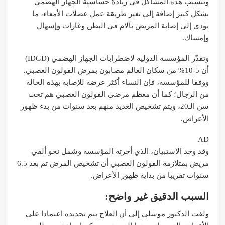
‫وتتسبب هذه المشاكل في زيادة حساسية الجهاز الهضمي
بشكل كبير إضافة إلى تغير طريقة عمل عضلات الأمعاء، ما
يؤدي إلى إصابة المريض بآلام في البطن ‫وغازات وإسهال
وإمساك.
‫وتقدّر المؤسسة الدولية لاضطرابات الجهاز الهضمي (IDGD)
أن 5-10% من ‫سكان العالم مصابون بمرض القولون العصبي.
ووفقا للمؤسسة، فإن النساء ‫أكثر عرضة للإصابة بهذه الحالة
من الرجال؛ كما أن معظم مرضى القولون ‫العصبي هم تحت
سن الـ20، ويتم تشخيص العديد منهم بعد سنوات من بدء ‫ظهور
الأعراض.
AD
وقد وجد الاستبيان، الذي أجرته المؤسسة وشمل نحو ألفي
مريض بمتلازمة القولون العصبي أن تشخيص المرض تم بعد 6.5
سنوات ‫تقريبا من بداية ظهور الأعراض.
السبب الدقيق غير ‫واضح:
‫ولفت الدكتور موشلي إلى أن العلاج يتم تحديده اعتمادا على