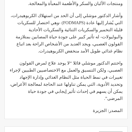
ومنتجات الألبان والسكر والأطعمة المعبأة ‫والمعالجة.
‫وأشار الدكتور موشلي إلى أن الحد من استهلاك الكربوهيدرات،
التي يُشار ‫إليها عادة (FODMAPS) -وهي اختصار للسكريات
قليلة التخمير والسكريات ‫الثنائية والسكريات الأحادية
والبوليولات- له تأثير كبير على جودة حياة ‫المصابين بمتلازمة
القولون العصبي، ويجد العديد من الأشخاص الراحة بعد ‫اتباع
نظام غذائي طويل الأمد منخفض الكربوهيدرات.
واختتم الدكتور موشلي قائلا “لا يوجد علاج لمرض القولون
العصبي، ولكن ‫التنسيق والعمل مع الاختصاصيين الطبيين لإجراء
تغييرات في نمط الحياة ‫مثل النظام الغذائي وإدارة الإجهاد
وتحديد الأدوية، التي يمكن تناولها عند الحاجة لمعالجة الأعراض،
يمكن أن يسهم في إحداث تأثير إيجابي في ‫جودة حياة
المرضى”.
المصدر: الجزيرة