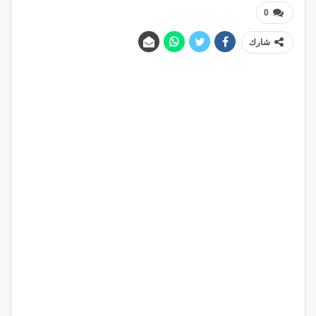
0
شارك